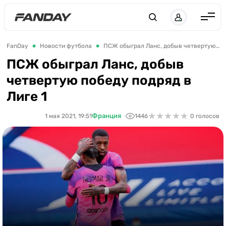
Англия
FanDay
Новости футбола
ПСЖ обыграл Ланс, добыв четвертую победу подряд в Лиге 1
Испания
ПСЖ обыграл Ланс, добыв
четвертую победу подряд в
Германия
Лиге 1
Италия
★
★
★
★
★
★
★
★
★
★
Франция
Франция
1 мая 2021, 19:51
1446
0 голосов
Украина
ЛЧ
ЛЕ
ЧЕ-2028
Букмекеры