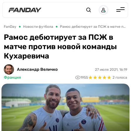
Англия
FanDay
Новости футбола
Рамос дебютирует за ПСЖ в матче против новой команды Кухаревича
Испания
Рамос дебютирует за ПСЖ в
матче против новой команды
Германия
Кухаревича
Италия
Франция
Александр Величко
27 июля 2021, 16:19
★
★
★
★
★
★
★
★
★
★
Франция
1955
2 голоса
Украина
ЛЧ
ЛЕ
ЧЕ-2028
Букмекеры