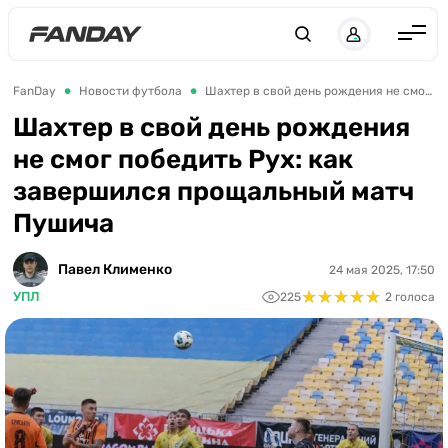
UK
RU
Англия
FanDay
Новости футбола
Шахтер в свой день рождения не смог победить Рух: как завершился прощальный матч Пушича
Испания
Шахтер в свой день рождения
не смог победить Рух: как
Германия
завершился прощальный матч
Италия
Пушича
Франция
Украина
Павел Клименко
24 мая 2025, 17:50
★
★
★
★
★
★
★
★
★
★
УПЛ
225
2 голоса
ЛЧ
ЛЕ
ЧЕ-2028
Букмекеры