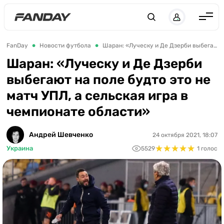
Англия
FanDay
Новости футбола
Шаран: «Луческу и Де Дзерби выбегают на поле будто это не матч УПЛ, а сельская игра в чемпионате области»
Испания
Шаран: «Луческу и Де Дзерби
выбегают на поле будто это не
Германия
матч УПЛ, а сельская игра в
Италия
чемпионате области»
Франция
Украина
Андрей Шевченко
24 октября 2021, 18:07
★
★
★
★
★
★
★
★
★
★
Украина
5529
1 голос
ЛЧ
ЛЕ
ЧЕ-2028
Букмекеры