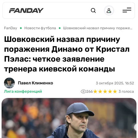
UK
RU
Англия
FanDay
Новости футбола
Шовковский назвал причину поражения Динамо от Кристал Пэлас: четкое заявление тренера киевской команды
Испания
Шовковский назвал причину
поражения Динамо от Кристал
Германия
Пэлас: четкое заявление
Италия
тренера киевской команды
Франция
Украина
Павел Клименко
3 октября 2025, 16:52
★
★
★
★
★
★
★
★
★
★
Лига конференций
266
3 голоса
ЛЧ
ЛЕ
ЧЕ-2028
Букмекеры