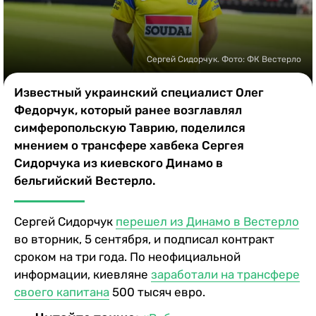
Казино
Сергей Сидорчук. Фото: ФК Вестерло
Известный украинский специалист Олег
Федорчук, который ранее возглавлял
симферопольскую Таврию, поделился
мнением о трансфере хавбека Сергея
Сидорчука из киевского Динамо в
бельгийский Вестерло.
Сергей Сидорчук
перешел из Динамо в Вестерло
во вторник, 5 сентября, и подписал контракт
сроком на три года. По неофициальной
информации, киевляне
заработали на трансфере
своего капитана
500 тысяч евро.