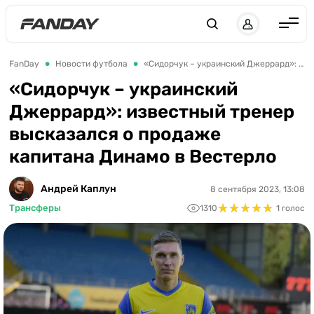
Англия
FanDay
Новости футбола
«Сидорчук – украинский Джеррард»: известный тренер высказался о продаже капитана Динамо в Вестерло
Испания
«Сидорчук – украинский
Джеррард»: известный тренер
Германия
высказался о продаже
Италия
капитана Динамо в Вестерло
Франция
Украина
Андрей Каплун
8 сентября 2023, 13:08
★
★
★
★
★
★
★
★
★
★
Трансферы
1310
1 голос
ЛЧ
ЛЕ
ЧЕ-2028
Букмекеры