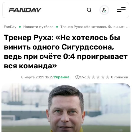
Англия
FanDay
Новости футбола
Тренер Руха: «Не хотелось бы винить одного Сигурдссона, ведь при счёте 0:4 проигрывает вся команда»
Испания
Тренер Руха: «Не хотелось бы
винить одного Сигурдссона,
Германия
ведь при счёте 0:4 проигрывает
Италия
вся команда»
Франция
★
★
★
★
★
★
★
★
★
★
Украина
8 марта 2021, 16:27
596
0 голосов
Украина
ЛЧ
ЛЕ
ЧЕ-2028
Букмекеры