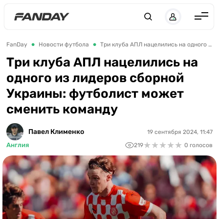
Англия
FanDay
Новости футбола
Три клуба АПЛ нацелились на одного из лидеров сборной Украины: футболист может сменить команду
Испания
Три клуба АПЛ нацелились на
одного из лидеров сборной
Германия
Украины: футболист может
Италия
сменить команду
Франция
Украина
Павел Клименко
19 сентября 2024, 11:47
★
★
★
★
★
★
★
★
★
★
Англия
219
0 голосов
ЛЧ
ЛЕ
ЧЕ-2028
Букмекеры