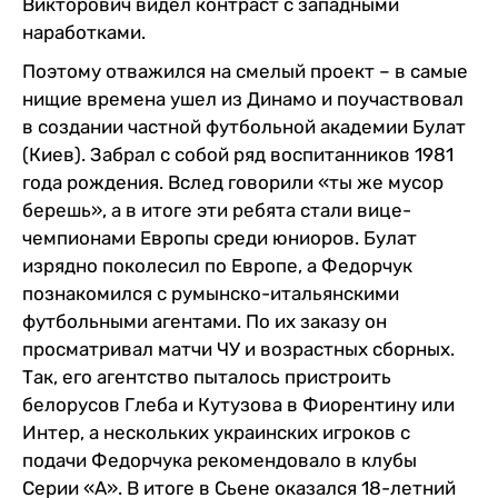
Викторович видел контраст с западными
наработками.
Поэтому отважился на смелый проект – в самые
нищие времена ушел из Динамо и поучаствовал
в создании частной футбольной академии Булат
(Киев). Забрал с собой ряд воспитанников 1981
года рождения. Вслед говорили «ты же мусор
берешь», а в итоге эти ребята стали вице-
чемпионами Европы среди юниоров. Булат
изрядно поколесил по Европе, а Федорчук
познакомился с румынско-итальянскими
футбольными агентами. По их заказу он
просматривал матчи ЧУ и возрастных сборных.
Так, его агентство пыталось пристроить
белорусов Глеба и Кутузова в Фиорентину или
Интер, а нескольких украинских игроков с
подачи Федорчука рекомендовало в клубы
Серии «А». В итоге в Сьене оказался 18-летний