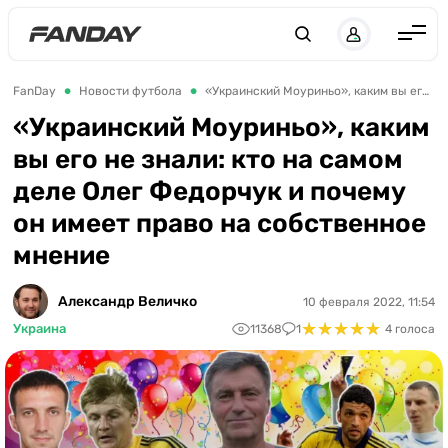
Англия
FanDay
Новости футбола
«Украинский Моуриньо», каким вы его не знали: кто на самом деле Олег Федорчук и почему он имеет право на собственное мнение
Испания
«Украинский Моуриньо», каким
вы его не знали: кто на самом
Германия
деле Олег Федорчук и почему
Италия
он имеет право на собственное
Франция
мнение
Украина
Александр Величко
10 февраля 2022, 11:54
ЛЧ
★
★
★
★
★
★
★
★
★
★
Украина
11368
1
4 голоса
ЛЕ
ЧЕ-2028
Букмекеры