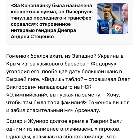
«За Коноплянку была назначена
конкретная сумма, но Ливерпуль
тянул до последнего и трансфер
сорвался»: откровенное
интервью гендира Днепра
Андрея Стеценко
Гоменюк боялся ехать из Западной Украины в
Крым из-за языкового барьера – Федорчук
уговорил его, пообещав дать большой шанс в
Высшей лиге. «Видишь табло? ‒ спрашивал Олег
Викторович нападающего на НСК
«Олимпийский», выпуская на замену. ‒ Хочу,
чтобы там была твоя фамилия!» Гоменюк вышел
и забил спасительный мяч Арсеналу.
Эдмар и Жуниор долгое время в Таврии были
одними из наименее оплачиваемых игроков.
Однажды, услышав на сборах команды, что