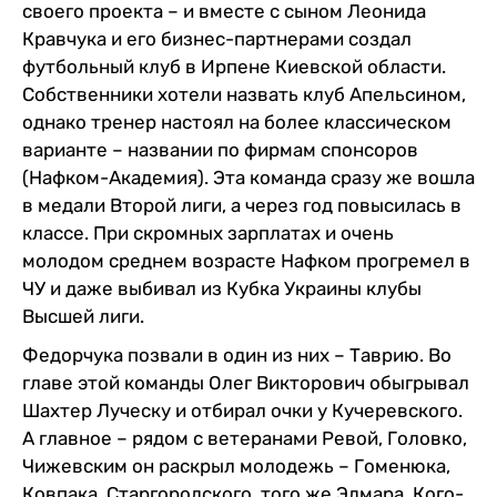
своего проекта – и вместе с сыном Леонида
Кравчука и его бизнес-партнерами создал
футбольный клуб в Ирпене Киевской области.
Собственники хотели назвать клуб Апельсином,
однако тренер настоял на более классическом
варианте – названии по фирмам спонсоров
(Нафком-Академия). Эта команда сразу же вошла
в медали Второй лиги, а через год повысилась в
классе. При скромных зарплатах и очень
молодом среднем возрасте Нафком прогремел в
ЧУ и даже выбивал из Кубка Украины клубы
Высшей лиги.
Федорчука позвали в один из них – Таврию. Во
главе этой команды Олег Викторович обыгрывал
Шахтер Луческу и отбирал очки у Кучеревского.
А главное – рядом с ветеранами Ревой, Головко,
Чижевским он раскрыл молодежь – Гоменюка,
Ковпака, Старгородского, того же Эдмара. Кого-