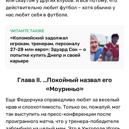
или скаутом у других клубов. А все потому, что
действительно любит футбол – хотя обычно у
нас любят себя в футболе.
ЧИТАЙТЕ ТАКЖЕ
«Коломойский задолжал
игрокам, тренерам, персоналу
27-28 млн евро»: Эдуард Сон — о
попытке купить Днепр и своей
карьере
Глава II. …Покойный назвал его
«Моуриньо»
Еще Федорчука справедливо любят за веселый
нрав и слоохотливость. Только он, пожалуй, мог
так выступить на пресс-конференции после
проигранного матча, что у тренера-победителя
забомбило на целый мем. Это в Ужгороде Игорь