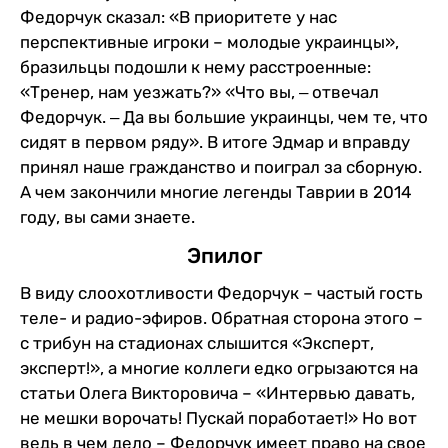
Федорчук сказал: «В приоритете у нас
перспективные игроки – молодые украинцы»,
бразильцы подошли к нему расстроенные:
«Тренер, нам уезжать?» «Что вы, ‒ отвечал
Федорчук. ‒ Да вы большие украинцы, чем те, что
сидят в первом ряду». В итоге Эдмар и вправду
принял наше гражданство и поиграл за сборную.
А чем закончили многие легенды Таврии в 2014
году, вы сами знаете.
Эпилог
В виду слоохотливости Федорчук – частый гость
теле- и радио-эфиров. Обратная сторона этого –
с трибун на стадионах слышится «Эксперт,
эксперт!», а многие коллеги едко огрызаются на
статьи Олега Викторовича – «Интервью давать,
не мешки ворочать! Пускай поработает!» Но вот
ведь в чем дело – Федорчук имеет право на свое