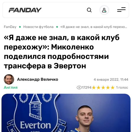
Англия
FanDay
Новости футбола
«Я даже не знал, в какой клуб перехожу»: Миколенко поделился подробностями трансфера в Эвертон
Испания
«Я даже не знал, в какой клуб
перехожу»: Миколенко
Германия
поделился подробностями
Италия
трансфера в Эвертон
Франция
Украина
Александр Величко
4 января 2022, 11:44
★
★
★
★
★
★
★
★
★
★
Англия
17294
1 голос
ЛЧ
ЛЕ
ЧЕ-2028
Букмекеры