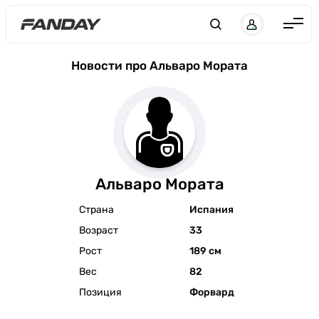
Англия
Новости про Альваро Мората
Испания
Германия
Италия
Франция
Альваро Мората
Украина
Страна
Испания
ЛЧ
Возраст
33
ЛЕ
Рост
189 см
ЧЕ-2028
Вес
82
Позиция
Форвард
Букмекеры