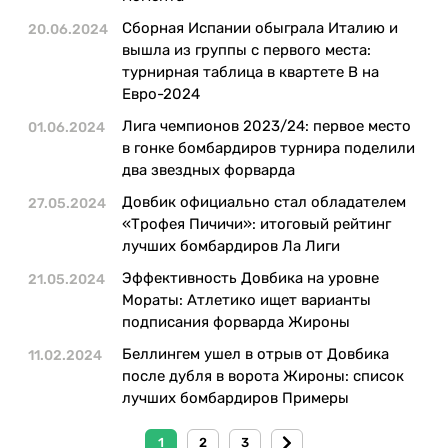
Сборная Испании обыграла Италию и
20.06.2024
вышла из группы с первого места:
турнирная таблица в квартете В на
Евро-2024
Лига чемпионов 2023/24: первое место
01.06.2024
в гонке бомбардиров турнира поделили
два звездных форварда
Довбик официально стал обладателем
27.05.2024
«Трофея Пичичи»: итоговый рейтинг
лучших бомбардиров Ла Лиги
Эффективность Довбика на уровне
21.05.2024
Мораты: Атлетико ищет варианты
подписания форварда Жироны
Беллингем ушел в отрыв от Довбика
11.02.2024
после дубля в ворота Жироны: список
лучших бомбардиров Примеры
1
2
3