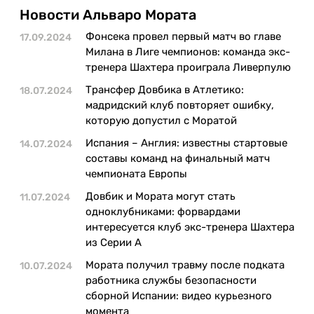
Казино
Новости Альваро Мората
Фонсека провел первый матч во главе
17.09.2024
Милана в Лиге чемпионов: команда экс-
тренера Шахтера проиграла Ливерпулю
Трансфер Довбика в Атлетико:
18.07.2024
мадридский клуб повторяет ошибку,
которую допустил с Моратой
Испания – Англия: известны стартовые
14.07.2024
составы команд на финальный матч
чемпионата Европы
Довбик и Мората могут стать
11.07.2024
одноклубниками: форвардами
интересуется клуб экс-тренера Шахтера
из Серии А
Мората получил травму после подката
10.07.2024
работника службы безопасности
сборной Испании: видео курьезного
момента