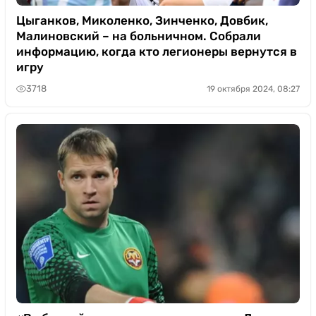
Цыганков, Миколенко, Зинченко, Довбик,
Малиновский – на больничном. Собрали
информацию, когда кто легионеры вернутся в
игру
3718
19 октября 2024, 08:27