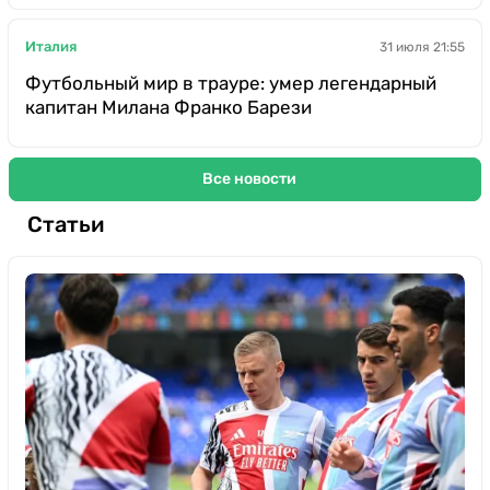
Италия
31 июля 21:55
Футбольный мир в трауре: умер легендарный
капитан Милана Франко Барези
Все новости
Статьи