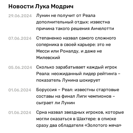
Казино
Новости Лука Модрич
Лунин не получит от Реала
29.06.2024
дополнительный отдых: известна
причина такого решения Анчелотти
Степаненко назвал самого сложного
07.06.2024
соперника в своей карьере: это не
Месси или Роналду, и даже не
Милевский
Сколько зарабатывает каждый игрок
05.06.2024
Реала: неожиданный лидер рейтинга –
показатель Лунина шокирует
Боруссия – Реал: известны стартовые
01.06.2024
составы на финал Лиги чемпионов –
сыграет ли Лунин
Срна назвал звездных игроков, которые
01.06.2024
могли оказаться в Шахтере: в списке
сразу два обладателя «Золотого мяча»