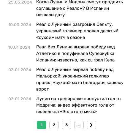
Когда Лунин и Модрич смогут продлить
25.05.2024
соглашение с Реалом? В Испании
назвали дату
Реал с Луниным разгромил Сельту:
10.03.2024
украинский голкипер провел десятый
«сухой» матч в сезоне
Реал без Лунина вырвал победу над
10.01.2024
Атлетико в полуфинале Суперкубка
Испании: известно, как сыграл Кепа
Реал с Луниным вырвал победу над
03.01.2024
Мальоркой: украинский голкипер
провел «сухой» матч благодаря каркасу
ворот
Лунин на тренировке пропустил гол от
03.01.2024
Модрича: видео эффектного гола от
владельца «Золотого мяча»
1
2
3
...