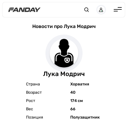
Англия
Новости про Лука Модрич
Испания
Германия
Италия
Франция
Лука Модрич
Украина
Страна
Хорватия
ЛЧ
Возраст
40
ЛЕ
Рост
174 см
ЧЕ-2028
Вес
66
Позиция
Полузащитник
Букмекеры