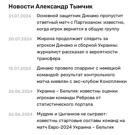
Казино
Новости Aлександр Тымчик
Основной защитник Динамо пропустит
31.07.2024
ответный матч с Партизаном: известно,
когда игрок вернется в общую группу
Жирона продолжает следить за
20.07.2024
игроком Динамо и сборной Украины:
журналист рассказал о вероятности
трансфера
Динамо провело спарринг с немецкой
13.07.2024
командой: результат контрольного
матча киевлян с экс-клубом Коноплянки
Украина – Бельгия: известны оценки
26.06.2024
игрокам команды Реброва от
статистического портала
Мудрик и Цыганков не сыграют:
26.06.2024
известны стартовые составы команд на
матч Евро-2024 Украина – Бельгия