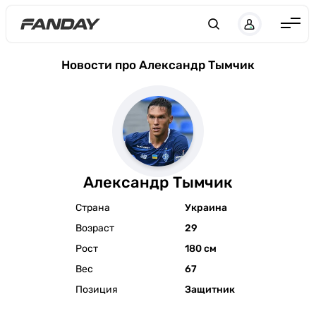
Англия
Новости про Aлександр Тымчик
Испания
Германия
Италия
Франция
Aлександр Тымчик
Украина
Страна
Украина
ЛЧ
Возраст
29
ЛЕ
Рост
180 см
ЧЕ-2028
Вес
67
Позиция
Защитник
Букмекеры