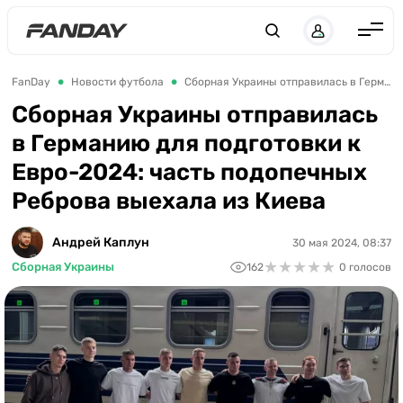
Англия
FanDay
Новости футбола
Сборная Украины отправилась в Германию для подготовки к Евро-2024: часть подопечных Реброва выехала из Киева
Испания
Сборная Украины отправилась
в Германию для подготовки к
Германия
Евро-2024: часть подопечных
Италия
Реброва выехала из Киева
Франция
Украина
Андрей Каплун
30 мая 2024, 08:37
★
★
★
★
★
★
★
★
★
★
Сборная Украины
162
0 голосов
ЛЧ
ЛЕ
ЧЕ-2028
Букмекеры