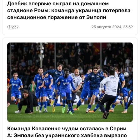
Казино
Довбик впервые сыграл на домашнем
стадионе Ромы: команда украинца потерпела
сенсационное поражение от Эмполи
237
25 августа 2024, 23:39
Команда Коваленко чудом осталась в Серии
А: Эмполи без украинского хавбека вырвало