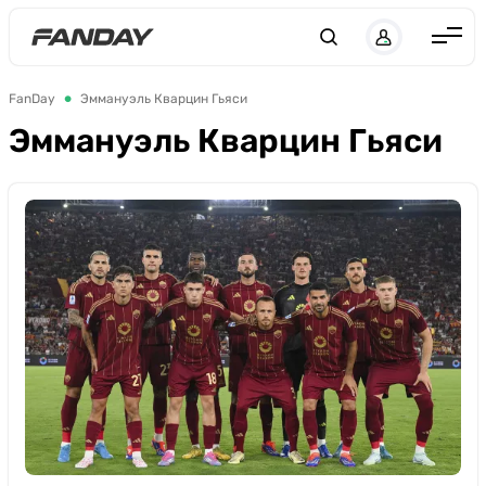
UK
RU
Англия
FanDay
Эммануэль Кварцин Гьяси
Испания
Эммануэль Кварцин Гьяси
Германия
Италия
Франция
Украина
ЛЧ
ЛЕ
ЧЕ-2028
Букмекеры