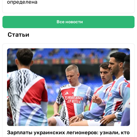
определена
Все новости
Статьи
Зарплаты украинских легионеров: узнали, кто