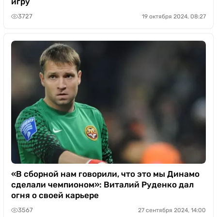
игру
3727
19 октября 2024, 08:27
«В сборной нам говорили, что это мы Динамо
сделали чемпионом»: Виталий Руденко дал
огня о своей карьере
3567
27 сентября 2024, 14:00