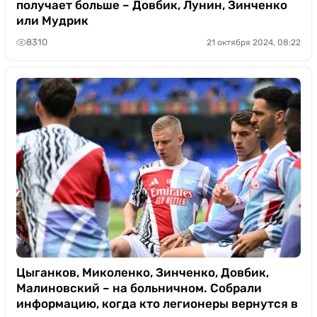
получает больше – Довбик, Лунин, Зинченко
или Мудрик
8310
21 октября 2024, 08:22
Цыганков, Миколенко, Зинченко, Довбик,
Малиновский – на больничном. Собрали
информацию, когда кто легионеры вернутся в