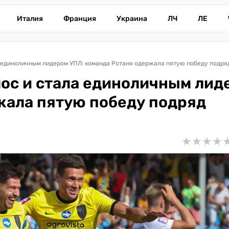
Италия
Франция
Украина
ЛЧ
ЛЕ
 единоличным лидером УПЛ: команда Ротаня одержала пятую победу подря
ос и стала единоличным лид
жала пятую победу подряд
★
★
★
★
★
★
★
★