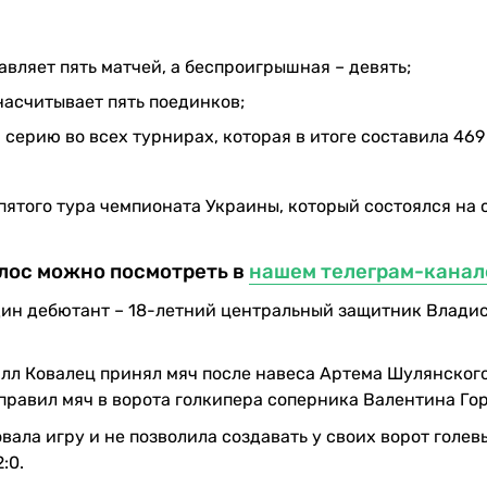
вляет пять матчей, а беспроигрышная – девять;
насчитывает пять поединков;
серию во всех турнирах, которая в итоге составила 469
ятого тура чемпионата Украины, который состоялся на 
олос можно посмотреть в
нашем телеграм-канал
дин дебютант – 18-летний центральный защитник Влади
илл Ковалец принял мяч после навеса Артема Шулянского
тправил мяч в ворота голкипера соперника Валентина Гор
ала игру и не позволила создавать у своих ворот голев
:0.