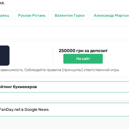
ря.
валец
Руслан Ротань
Валентин Горох
Александр Марты
250000 грн за депозит
На сайт
 зависимость. Соблюдайте правила (принципы) ответственной игры
ейтинг букмекеров
FanDay.net в Google News