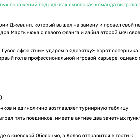
вух поражений подряд: как львовская команда сыграла 
рии Джевани, который вышел на замену и провел свой п
дра Мартынюка с левого фланга и забил второй мяч сво
 Гусол эффектным ударом в «девятку» ворот соперника 
рвый гол в профессиональной игровой карьере, однако 
)
очков и единолично возглавляет турнирную таблицу.
грал пять поединков, имеет в активе два зачетных пунк
е с киевской Оболонью, а Колос отправится в гости к