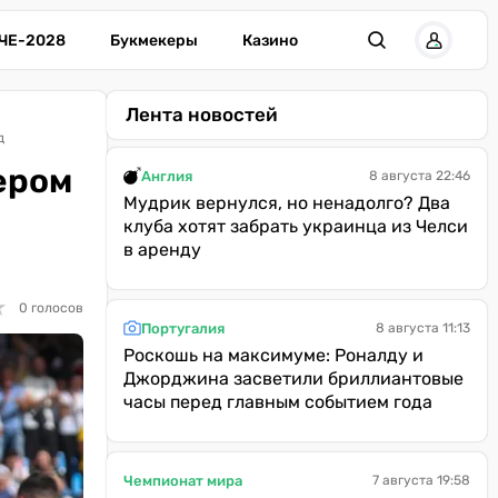
ЧЕ-2028
Букмекеры
Казино
Лента новостей
д
ером
Англия
8 августа 22:46
Мудрик вернулся, но ненадолго? Два
клуба хотят забрать украинца из Челси
в аренду
★
★
0 голосов
Португалия
8 августа 11:13
Роскошь на максимуме: Роналду и
Джорджина засветили бриллиантовые
часы перед главным событием года
Чемпионат мира
7 августа 19:58