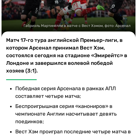
Казино
Габриэль Мартинелли в матче с Вест Хэмом, фото: Арсенал
Матч 17-го тура английской Премьер-лиги, в
котором Арсенал принимал Вест Хэм,
состоялся сегодня на стадионе «Эмирейтс» в
Лондоне и завершился волевой победой
хозяев (3:1).
Победная серия Арсенала в рамках АПЛ
составляет четыре матча;
Беспроигрышная серия «канониров» в
чемпионате Англии насчитывает девять
поединков;
Вест Хэм проиграл последние четыре матча в