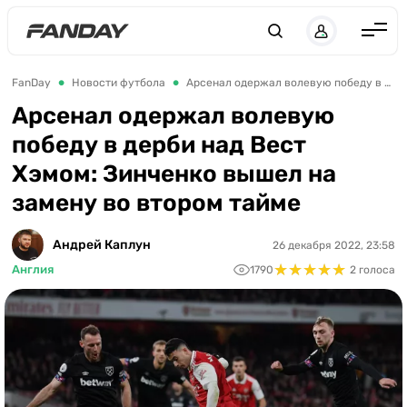
Англия
FanDay
Новости футбола
Арсенал одержал волевую победу в дерби над Вест Хэмом: Зинченко вышел на замену во втором тайме
Испания
Арсенал одержал волевую
победу в дерби над Вест
Германия
Хэмом: Зинченко вышел на
Италия
замену во втором тайме
Франция
Украина
Андрей Каплун
26 декабря 2022, 23:58
★
★
★
★
★
★
★
★
★
★
Англия
1790
2 голоса
ЛЧ
ЛЕ
ЧЕ-2028
Букмекеры