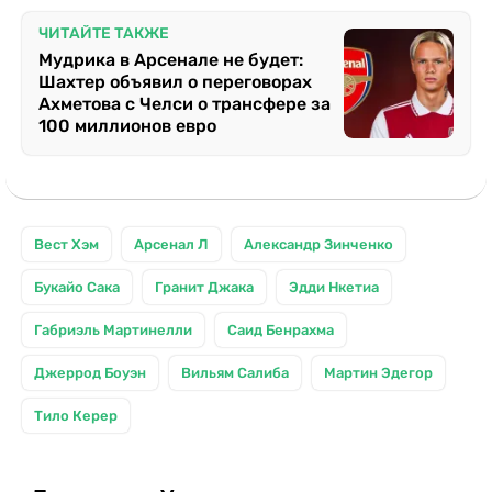
ЧИТАЙТЕ ТАКЖЕ
Мудрика в Арсенале не будет:
Шахтер объявил о переговорах
Ахметова с Челси о трансфере за
100 миллионов евро
Вест Хэм
Арсенал Л
Александр Зинченко
Букайо Сака
Гранит Джака
Эдди Нкетиа
Габриэль Мартинелли
Саид Бенрахма
Джеррод Боуэн
Вильям Салиба
Мартин Эдегор
Тило Керер