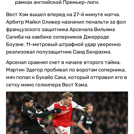
рамках английской Премьер-лиги.
Вест Хэм вышел вперед на 27-й минуте матча.
Арбитр Майкл Оливер назначил пенальти за фол
французского защитника Арсенала Вильяма
Салиба на хавбеке соперников Джерроде
Боуэне. 11-метровый штрафной удар уверенно
реализовал полузащитник Саид Бенрахма.
Арсенал сравнял счет в начале второго тайма.
Мартин Эдегор пробивал по воротам соперника,
мяч попал к Букайо Сака, который отправил его в
сетку мимо голкипера Вест Хэма.