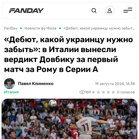
Англия
FanDay
Новости футбола
«Дебют, какой украинцу нужно забыть»: в Италии вынесли вердикт Довбику за первый матч за Рому в Серии А
Испания
«Дебют, какой украинцу нужно
забыть»: в Италии вынесли
Германия
вердикт Довбику за первый
Италия
матч за Рому в Серии А
Франция
Украина
Павел Клименко
19 августа 2024, 14:38
★
★
★
★
★
★
★
★
★
★
Италия
169
0 голосов
ЛЧ
ЛЕ
ЧЕ-2028
Букмекеры