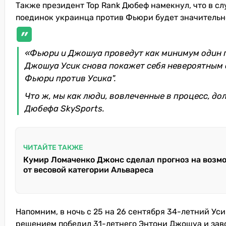
Также президент Top Rank Дюбеф намекнул, что в сл
поединок украинца против Фьюри будет значительно
«Фьюри и Джошуа проведут как минимум один по
Джошуа Усик снова покажет себя невероятным о
Фьюри против Усика".
Что ж, мы как люди, вовлеченные в процесс, до
Дюбефа SkySports.
ЧИТАЙТЕ ТАКЖЕ
Кумир Ломаченко Джонс сделал прогноз на возмо
от весовой категории Альвареса
Напомним, в ночь с 25 на 26 сентября 34-летний У
решением победил 31-летнего Энтони Джошуа и зав