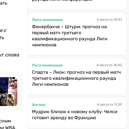
ать
Лига чемпионов
5 августа 10:51
Фенербахче – Штурм: прогноз на
е с
первый матч третьего
ть
квалификационного раунда Лиги
чемпионов
ит слова
Лига чемпионов
4 августа 16:43
Спарта – Лион: прогноз на первый матч
третьего квалификационного раунда
Лиги чемпионов
Англия
4 августа 11:39
Мудрик близок к новому клубу: Челси
готовит аренду во Францию
асным
ии WBA,