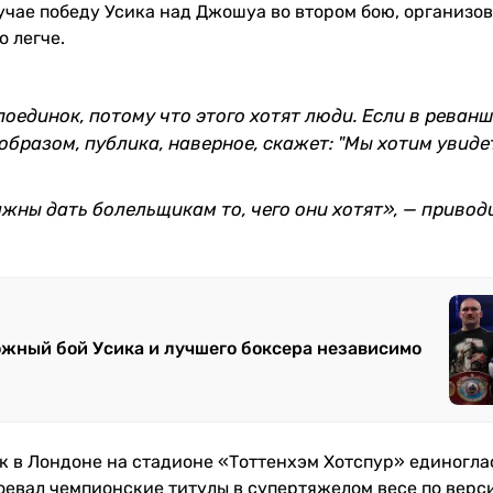
учае победу Усика над Джошуа во втором бою, организов
 легче.
единок, потому что этого хотят люди. Если в реванш
бразом, публика, наверное, скажет: "Мы хотим увиде
лжны дать болельщикам то, чего они хотят», — привод
жный бой Усика и лучшего боксера независимо
сик в Лондоне на стадионе «Тоттенхэм Хотспур» единогл
оевал чемпионские титулы в супертяжелом весе по верс