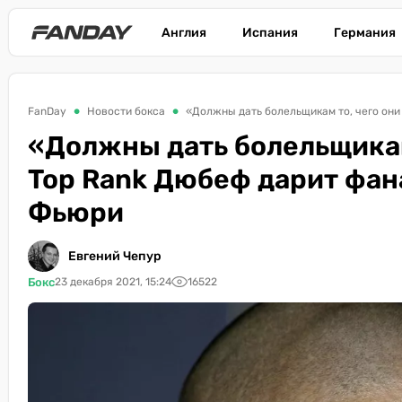
Англия
Испания
Германия
FanDay
Новости бокса
«Должны дать болельщикам то, чего они
«Должны дать болельщикам 
Top Rank Дюбеф дарит фан
Фьюри
Евгений Чепур
Бокс
23 декабря 2021, 15:24
16522