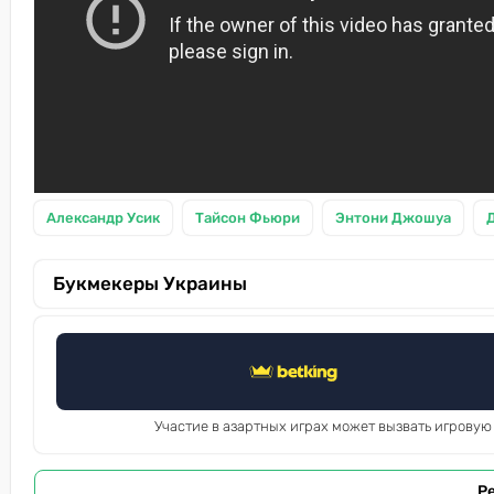
Александр Усик
Тайсон Фьюри
Энтони Джошуа
Букмекеры Украины
Участие в азартных играх может вызвать игровую
Р