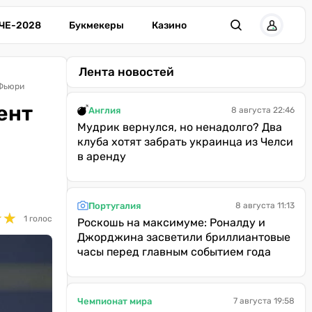
ЧЕ-2028
Букмекеры
Казино
Лента новостей
 Фьюри
ент
Англия
8 августа 22:46
Мудрик вернулся, но ненадолго? Два
клуба хотят забрать украинца из Челси
в аренду
Португалия
8 августа 11:13
★
★
★
★
1 голос
Роскошь на максимуме: Роналду и
Джорджина засветили бриллиантовые
часы перед главным событием года
Чемпионат мира
7 августа 19:58