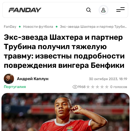
Англия
FanDay
Новости футбола
Экс-звезда Шахтера и партнер Трубина получил тяжелую травму: известны подробности повреждения вингера Бенфики
Испания
Экс-звезда Шахтера и партнер
Трубина получил тяжелую
Германия
травму: известны подробности
Италия
повреждения вингера Бенфики
Франция
Украина
Андрей Каплун
30 октября 2023, 18:19
★
★
★
★
★
★
★
★
★
★
Португалия
1968
0 голосов
ЛЧ
ЛЕ
ЧЕ-2028
Букмекеры