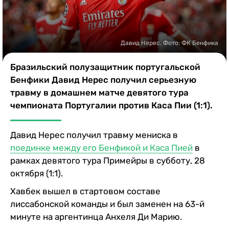
Казино
Давид Нерес. Фото: ФК Бенфика
Бразильский полузащитник португальской
Бенфики Давид Нерес получил серьезную
травму в домашнем матче девятого тура
чемпионата Португалии против Каса Пии (1:1).
Давид Нерес получил травму мениска в
поединке между его Бенфикой и Каса Пией
в
рамках девятого тура Примейры в субботу, 28
октября (1:1).
Хавбек вышел в стартовом составе
лиссабонской команды и был заменен на 63-й
минуте на аргентинца Анхеля Ди Марию.