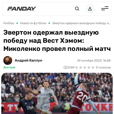
Англия
FanDay
Новости футбола
Эвертон одержал выездную победу над Вест Хэмом: Миколенко провел полный матч
Испания
Эвертон одержал выездную
победу над Вест Хэмом:
Германия
Миколенко провел полный матч
Италия
Франция
Андрей Каплун
29 октября 2023, 16:58
★
★
★
★
★
★
★
★
★
★
Англия
2169
0 голосов
Украина
ЛЧ
ЛЕ
ЧЕ-2028
Букмекеры