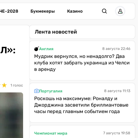
ЧЕ-2028
Букмекеры
Казино
Лента новостей
ПЛ»:
Англия
8 августа 22:46
Мудрик вернулся, но ненадолго? Два
клуба хотят забрать украинца из Челси
в аренду
★
★
★
★
1 голос
Португалия
8 августа 11:13
Роскошь на максимуме: Роналду и
Джорджина засветили бриллиантовые
часы перед главным событием года
Чемпионат мира
7 августа 19:58