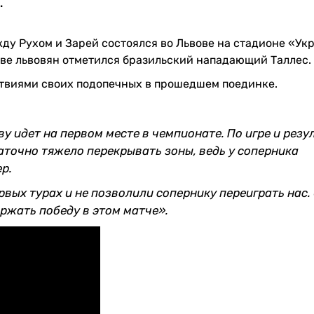
.
ду Рухом и Зарей состоялся во Львове на стадионе «Ук
таве львовян отметился бразильский нападающий Таллес.
ствиями своих подопечных в прошедшем поединке.
ву идет на первом месте в чемпионате. По игре и резу
таточно тяжело перекрывать зоны, ведь у соперника
р.
рвых турах и не позволили сопернику переиграть нас.
ержать победу в этом матче».