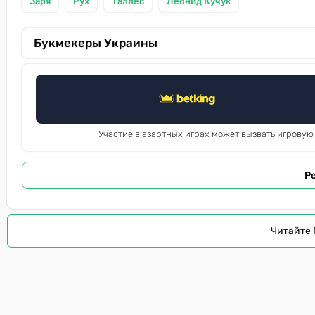
Заря
Рух
Таллес
Леонид Кучук
Букмекеры Украины
Участие в азартных играх может вызвать игровую
Р
Читайте 