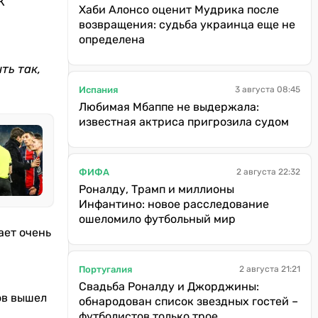
Ж
Хаби Алонсо оценит Мудрика после
возвращения: судьба украинца еще не
определена
ть так,
Испания
3 августа 08:45
Любимая Мбаппе не выдержала:
известная актриса пригрозила судом
ФИФА
2 августа 22:32
Роналду, Трамп и миллионы
Инфантино: новое расследование
ошеломило футбольный мир
ает очень
Португалия
2 августа 21:21
Свадьба Роналду и Джорджины:
ов вышел
обнародован список звездных гостей –
футболистов только трое