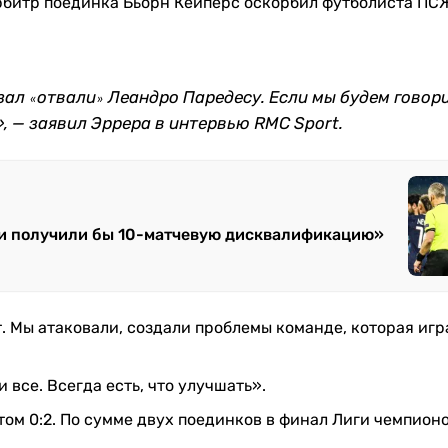
рбитр поединка Бьорн Кейперс оскорбил футболиста ПС
азал
отвали
Леандро Паредесу. Если мы будем говори
«
»
, — заявил Эррера в интервью RMC Sport.
оки получили бы 10-матчевую дисквалификацию»
 Мы атаковали, создали проблемы команде, которая игр
 все. Всегда есть, что улучшать».
ом 0:2. По сумме двух поединков в финал Лиги чемпион