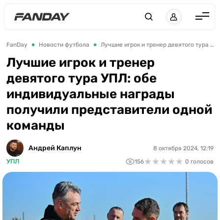
Англия
FanDay
Новости футбола
Лучшие игрок и тренер девятого тура УПЛ: обе индивидуальные награды получили представители одной команды
Испания
Лучшие игрок и тренер
девятого тура УПЛ: обе
Германия
индивидуальные награды
Италия
получили представители одной
Франция
команды
Украина
Андрей Каплун
8 октября 2024, 12:19
ЛЧ
★
★
★
★
★
★
★
★
★
★
УПЛ
156
0 голосов
ЛЕ
ЧЕ-2028
Букмекеры