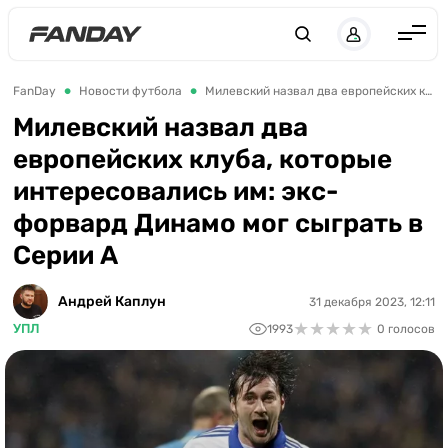
Англия
FanDay
Новости футбола
Милевский назвал два европейских клуба, которые интересовались им: экс-форвард Динамо мог сыграть в Серии А
Испания
Милевский назвал два
европейских клуба, которые
Германия
интересовались им: экс-
Италия
форвард Динамо мог сыграть в
Франция
Серии А
Украина
Андрей Каплун
31 декабря 2023, 12:11
ЛЧ
★
★
★
★
★
★
★
★
★
★
УПЛ
1993
0 голосов
ЛЕ
ЧЕ-2028
Букмекеры