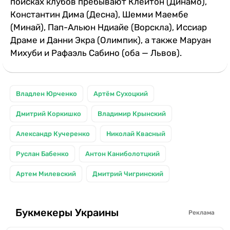
поисках клубов пребывают Клейтон (Динамо),
Константин Дима (Десна), Шемми Маембе
(Минай), Пап-Альюн Ндиайе (Ворскла), Иссиар
Драме и Данни Экра (Олимпик), а также Маруан
Михуби и Рафаэль Сабино (оба — Львов).
Владлен Юрченко
Артём Сухоцкий
Дмитрий Коркишко
Владимир Крынский
Александр Кучеренко
Николай Квасный
Руслан Бабенко
Антон Каниболотцкий
Артем Милевский
Дмитрий Чигринский
Букмекеры Украины
Реклама