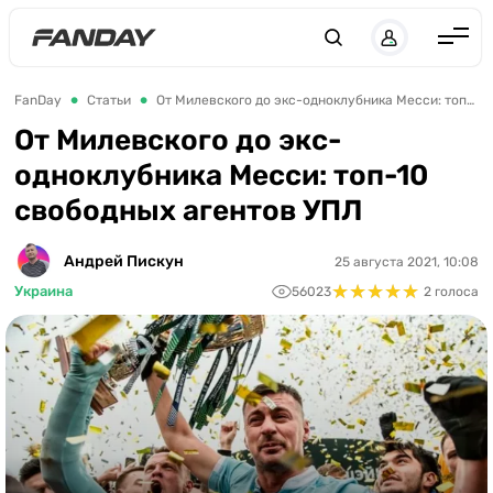
Англия
FanDay
Статьи
От Милевского до экс-одноклубника Месси: топ-10 свободных агентов УПЛ
Испания
От Милевского до экс-
одноклубника Месси: топ-10
Германия
свободных агентов УПЛ
Италия
Франция
Андрей Пискун
25 августа 2021, 10:08
★
★
★
★
★
★
★
★
★
★
Украина
56023
2 голоса
Украина
ЛЧ
ЛЕ
ЧЕ-2028
Букмекеры