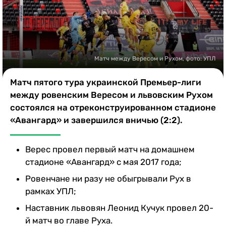
Казино
Матч между Вересом и Рухом, фото: УПЛ
Матч пятого тура украинской Премьер-лиги
между ровенским Вересом и львовским Рухом
состоялся на отреконструированном стадионе
«Авангард» и завершился вничью (2:2).
Верес провел первый матч на домашнем
стадионе «Авангард» с мая 2017 года;
Ровенчане ни разу не обыгрывали Рух в
рамках УПЛ;
Наставник львовян Леонид Кучук провел 20-
й матч во главе Руха.