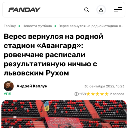
Англия
FanDay
Новости футбола
Верес вернулся на родной стадион «Авангард»: ровенчане расписали результативную ничью с львовским Рухом
Испания
Верес вернулся на родной
стадион «Авангард»:
Германия
ровенчане расписали
Италия
результативную ничью с
Франция
львовским Рухом
Украина
Андрей Каплун
30 сентября 2022, 15:23
ЛЧ
★
★
★
★
★
★
★
★
★
★
УПЛ
1138
2 голоса
ЛЕ
ЧЕ-2028
Букмекеры