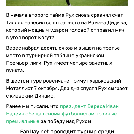
В начале второго тайма Рух снова сравнял счет.
Таллес навесил со штрафного на Романа Дидыка,
который мощным ударом головой отправил мяч
в угол ворот Когута.
Верес набрал десять очков и вышел на третье
место в турнирной таблице украинской
Премьер-лиги. Рух имеет четыре зачетных
пункта.
В шестом туре ровенчане примут харьковский
Металлист 7 октября. Два дня спустя Рух сыграет
с киевским Динамо.
Ранее мы писали, что
президент Вереса Иван
Надеин обещал своим футболистам тройные
премиальные
за победу над Рухом.
FanDay.net проводит турнир среди