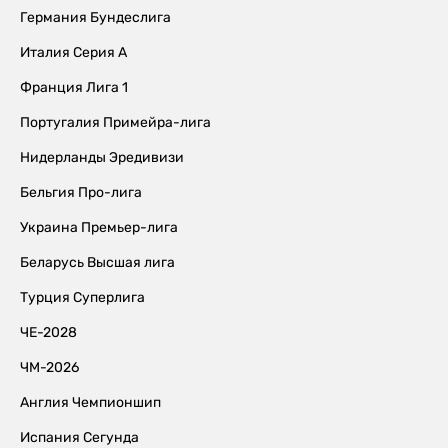
Германия Бундеслига
Италия Серия А
Франция Лига 1
Португалия Примейра-лига
Нидерланды Эредивизи
Бельгия Про-лига
Украина Премьер-лига
Беларусь Высшая лига
Турция Суперлига
ЧЕ-2028
ЧМ-2026
Англия Чемпионшип
Испания Сегунда