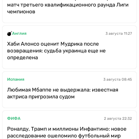
матч третьего квалификационного раунда Лиги
чемпионов
Англия
3 августа 11:27
Хаби Алонсо оценит Мудрика после
возвращения: судьба украинца еще не
определена
Испания
3 августа 08:45
Любимая Мбаппе не выдержала: известная
актриса пригрозила судом
ФИФА
2 августа 22:32
Роналду, Трамп и миллионы Инфантино: новое
расследование ошеломило футбольный мир