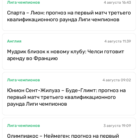
Лига чемпионов
4 августа 16:43
Спарта – Лион: прогноз на первый матч третьего
квалификационного раунда Лиги чемпионов
Англия
4 августа 11:39
Мудрик близок к новому клубу: Челси готовит
аренду во Францию
Лига чемпионов
4 августа 09:02
Юнион Сент-Жилуаз – Буде-Глимт: прогноз на
первый матч третьего квалификационного
раунда Лиги чемпионов
Лига чемпионов
3 августа 19:09
Олимпиакос – Неймеген: прогноз на первый