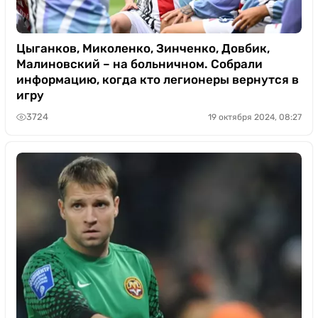
Цыганков, Миколенко, Зинченко, Довбик,
Малиновский – на больничном. Собрали
информацию, когда кто легионеры вернутся в
игру
3724
19 октября 2024, 08:27