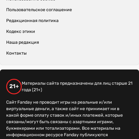
Пользовательское соглашение
Редакционная политика
Кодекс этики
Наша редакция
Контакты
Материалы сайта предназначены для лиц старше 21
21+
года (21+)
Сайт Fanday не проводит игры на реальные и/или
виртуальные деньги, а также сайт не принимает ни в
какой форме оплату ставок и/иных платежей, которые
связаны/могут быть связаны с азартными играми,
букмекерами или тотализаторами. Все материалы на
информационном ресурсе Fanday публикуются