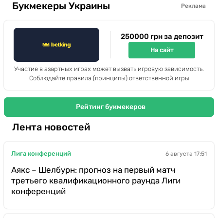
Букмекеры Украины
Реклама
250000 грн за депозит
На сайт
Участие в азартных играх может вызвать игровую зависимость.
Соблюдайте правила (принципы) ответственной игры
Рейтинг букмекеров
Лента новостей
Лига конференций
6 августа 17:51
Аякс – Шелбурн: прогноз на первый матч
третьего квалификационного раунда Лиги
конференций