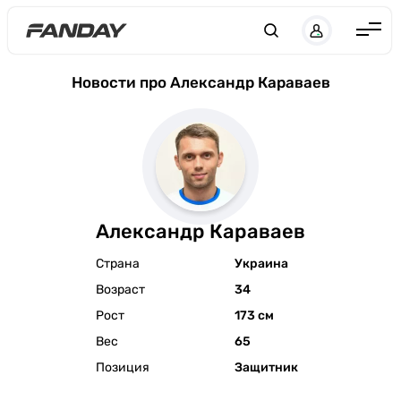
Англия
Новости про Александр Караваев
Испания
Германия
Италия
Франция
Александр Караваев
Украина
Страна
Украина
ЛЧ
Возраст
34
ЛЕ
Рост
173 см
ЧЕ-2028
Вес
65
Позиция
Защитник
Букмекеры