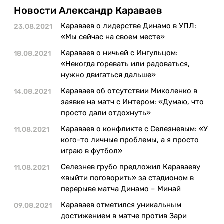
Казино
Новости Александр Караваев
Караваев о лидерстве Динамо в УПЛ:
23.08.2021
«Мы сейчас на своем месте»
Караваев о ничьей с Ингульцом:
18.08.2021
«Некогда горевать или радоваться,
нужно двигаться дальше»
Караваев об отсутствии Миколенко в
14.08.2021
заявке на матч с Интером: «Думаю, что
просто дали отдохнуть»
Караваев о конфликте с Селезневым: «У
11.08.2021
кого-то личные проблемы, а я просто
играю в футбол»
Селезнев грубо предложил Караваеву
11.08.2021
«выйти поговорить» за стадионом в
перерыве матча Динамо – Минай
Караваев отметился уникальным
09.08.2021
достижением в матче против Зари