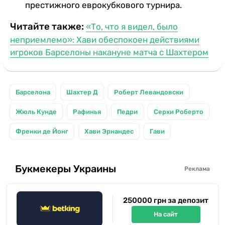
престижного еврокубкового турнира.
Читайте также:
«То, что я видел, было
неприемлемо»: Хави обеспокоен действиями
игроков Барселоны накануне матча с Шахтером
Барселона
Шахтер Д
Роберт Левандовски
Жюль Кунде
Рафинья
Педри
Серхи Роберто
Френки де Йонг
Хави Эрнандес
Гави
Букмекеры Украины
Реклама
250000 грн за депозит
На сайт