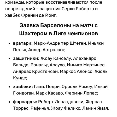
команды, которые восстанавливаются после
повреждений – защитник Серхи Роберто и
хавбек Френки де Йонг.
Заявка Барселоны на матч с
Шахтером в Лиге чемпионов
вратари:
Марк-Андре тер Штеген, Иньяки
Пенья, Андер Астралага;
защитники:
Жоау Канселу, Алехандро
Бальде, Рональд Араухо, Иньиго Мартинес,
Андреас Кристенсен, Маркос Алонсо, Жюль
Кунде;
хавбеки:
Гави, Педри, Ориоль Ромеу, Илкай
Гюндоган, Марк Касадо, Фермин Лопес;
форварды:
Роберт Левандовски, Ферран
Торрес, Рафинья, Жоау Феликс, Ламин Ямал.