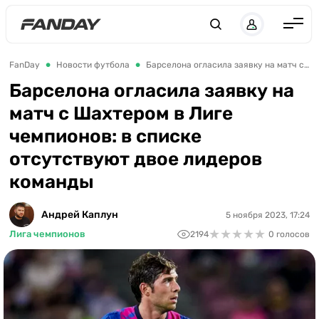
Англия
FanDay
Новости футбола
Барселона огласила заявку на матч с Шахтером в Лиге чемпионов: в списке отсутствуют двое лидеров команды
Испания
Барселона огласила заявку на
матч с Шахтером в Лиге
Германия
чемпионов: в списке
Италия
отсутствуют двое лидеров
Франция
команды
Украина
Андрей Каплун
5 ноября 2023, 17:24
ЛЧ
★
★
★
★
★
★
★
★
★
★
Лига чемпионов
2194
0 голосов
ЛЕ
ЧЕ-2028
Букмекеры