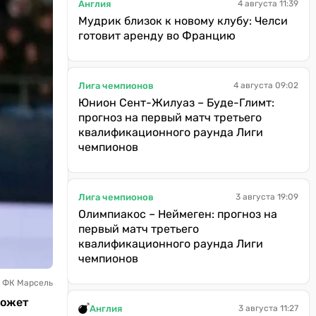
Англия
4 августа 11:39
Мудрик близок к новому клубу: Челси
готовит аренду во Францию
Лига чемпионов
4 августа 09:02
Юнион Сент-Жилуаз – Буде-Глимт:
прогноз на первый матч третьего
квалификационного раунда Лиги
чемпионов
Лига чемпионов
3 августа 19:09
Олимпиакос – Неймеген: прогноз на
первый матч третьего
квалификационного раунда Лиги
чемпионов
о ФК Марсель
может
Англия
3 августа 11:27