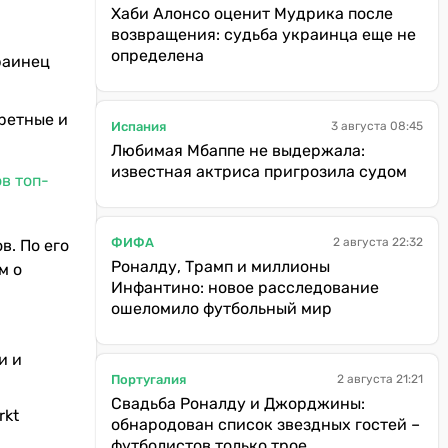
Хаби Алонсо оценит Мудрика после
возвращения: судьба украинца еще не
определена
раинец
ретные и
Испания
3 августа 08:45
Любимая Мбаппе не выдержала:
известная актриса пригрозила судом
в топ-
ФИФА
2 августа 22:32
в. По его
Роналду, Трамп и миллионы
м о
Инфантино: новое расследование
ошеломило футбольный мир
и и
Португалия
2 августа 21:21
Свадьба Роналду и Джорджины:
rkt
обнародован список звездных гостей –
футболистов только трое