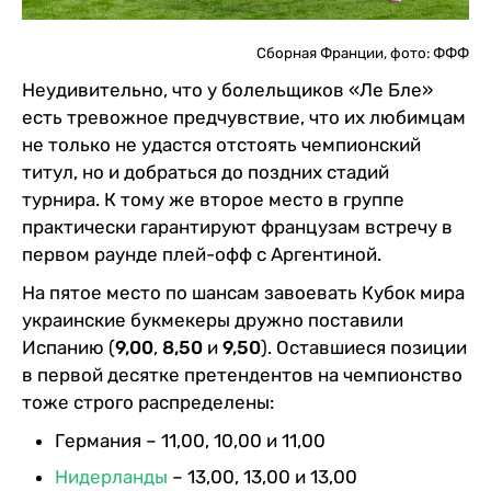
Сборная Франции, фото: ФФФ
Неудивительно, что у болельщиков «Ле Бле»
есть тревожное предчувствие, что их любимцам
не только не удастся отстоять чемпионский
титул, но и добраться до поздних стадий
турнира. К тому же второе место в группе
практически гарантируют французам встречу в
первом раунде плей-офф с Аргентиной.
На пятое место по шансам завоевать Кубок мира
украинские букмекеры дружно поставили
Испанию (
9,00
,
8,50
и
9,50
). Оставшиеся позиции
в первой десятке претендентов на чемпионство
тоже строго распределены:
Германия – 11,00, 10,00 и 11,00
Нидерланды
– 13,00, 13,00 и 13,00