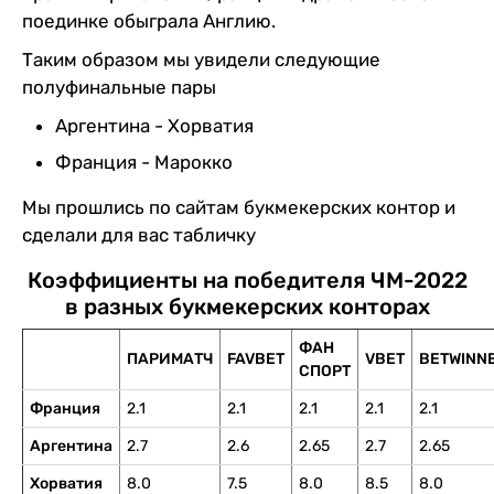
поединке обыграла Англию.
Таким образом мы увидели следующие
полуфинальные пары
Аргентина - Хорватия
Франция - Марокко
Мы прошлись по сайтам букмекерских контор и
сделали для вас табличку
Коэффициенты на победителя ЧМ-2022
в разных букмекерских конторах
ФАН
ПАРИМАТЧ
FAVBET
VBET
BETWINN
СПОРТ
Франция
2.1
2.1
2.1
2.1
2.1
Аргентина
2.7
2.6
2.65
2.7
2.65
Хорватия
8.0
7.5
8.0
8.5
8.0