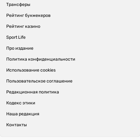
Трансферы
Рейтинг букмекеров
Рейтинг казино
Sport Life
Про издание
Политика конфиденциальности
Использование cookies
Пользовательское соглашение
Редакционная политика
Кодекс этики
Наша редакция
Контакты