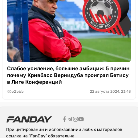
Слабое усиление, большие амбиции: 5 причин
почему Кривбасс Вернидуба проиграл Бетису
в Лиге Конференций
52565
22 августа 2024, 23:48
При цитировании и использовании любых материалов
ссылка на "FanDay" обязательна