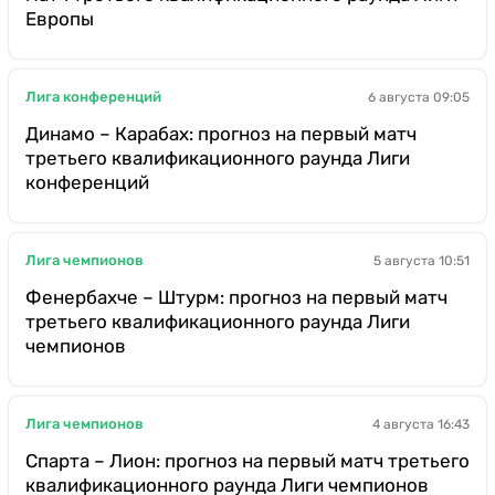
Европы
Лига конференций
6 августа 09:05
Динамо – Карабах: прогноз на первый матч
третьего квалификационного раунда Лиги
конференций
Лига чемпионов
5 августа 10:51
Фенербахче – Штурм: прогноз на первый матч
третьего квалификационного раунда Лиги
чемпионов
Лига чемпионов
4 августа 16:43
Спарта – Лион: прогноз на первый матч третьего
квалификационного раунда Лиги чемпионов