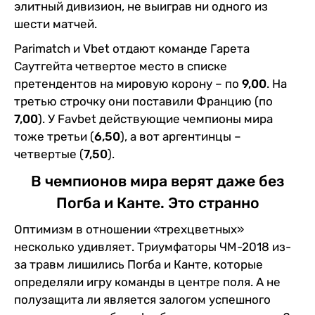
элитный дивизион, не выиграв ни одного из
шести матчей.
Parimatch и Vbet отдают команде Гарета
Саутгейта четвертое место в списке
претендентов на мировую корону – по
9,00
. На
третью строчку они поставили Францию (по
7,00
). У Favbet действующие чемпионы мира
тоже третьи (
6,50
), а вот аргентинцы –
четвертые (
7,50
).
В чемпионов мира верят даже без
Погба и Канте. Это странно
Оптимизм в отношении «трехцветных»
несколько удивляет. Триумфаторы ЧМ-2018 из-
за травм лишились Погба и Канте, которые
определяли игру команды в центре поля. А не
полузащита ли является залогом успешного