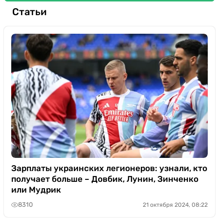
Статьи
Зарплаты украинских легионеров: узнали, кто
получает больше – Довбик, Лунин, Зинченко
или Мудрик
8310
21 октября 2024, 08:22