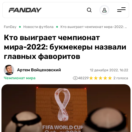
Англия
FanDay
Новости футбола
Кто выиграет чемпионат мира-2022: букмекеры назвали главных фаворитов
Испания
Кто выиграет чемпионат
мира-2022: букмекеры назвали
Германия
главных фаворитов
Италия
Франция
Артем Войцеховский
12 декабря 2022, 16:22
★
★
★
★
★
★
★
★
★
★
Чемпионат мира
48229
2 голоса
Украина
ЛЧ
ЛЕ
ЧЕ-2028
Букмекеры