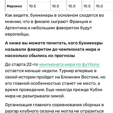
Марокко
10.5
10.0
10.0
10.0
10.0
Как видите, букмекеры в основном сходятся во
мнении, что в финале сыграют Франция и
Аргентина и небольшим фаворитом будут
европейцы.
А ниже вы можете почитать, кого букмекеры
называли фаворитом до чемпионата мира и
насколько сбылись их прогнозы
До старта 22-го
чемпионата мира по футболу
остается меньше недели. Турнир впервые в
своей истории пройдет на Ближнем Востоке, но
его главной особенностью станет не место, а
время проведения. Еще никогда прежде Кубок
мира не разыгрывали зимой.
Организация главного соревнования сборных в
разгар клубного сезона не могла не отразиться