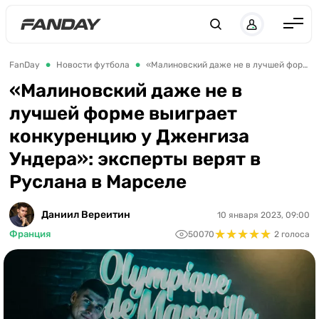
Англия
FanDay
Новости футбола
«Малиновский даже не в лучшей форме выиграет конкуренцию у Дженгиза Ундера»: эксперты верят в Руслана в Марселе
Испания
«Малиновский даже не в
лучшей форме выиграет
Германия
конкуренцию у Дженгиза
Италия
Ундера»: эксперты верят в
Франция
Руслана в Марселе
Украина
Даниил Вереитин
10 января 2023, 09:00
ЛЧ
★
★
★
★
★
★
★
★
★
★
Франция
50070
2 голоса
ЛЕ
ЧЕ-2028
Букмекеры