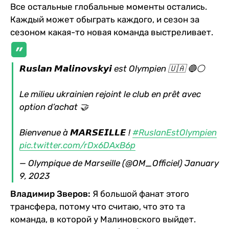
Все остальные глобальные моменты остались.
Каждый может обыграть каждого, и сезон за
сезоном какая-то новая команда выстреливает.
𝙍𝙪𝙨𝙡𝙖𝙣 𝙈𝙖𝙡𝙞𝙣𝙤𝙫𝙨𝙠𝙮𝙞 est Olympien 🇺🇦 🔵⚪️
Le milieu ukrainien rejoint le club en prêt avec
option d’achat 🤝
Bienvenue à 𝙈𝘼𝙍𝙎𝙀𝙄𝙇𝙇𝙀 !
#RuslanEstOlympien
pic.twitter.com/rDx6DAxB6p
— Olympique de Marseille (@OM_Officiel)
January
9, 2023
Владимир Зверов:
Я большой фанат этого
трансфера, потому что считаю, что это та
команда, в которой у Малиновского выйдет.