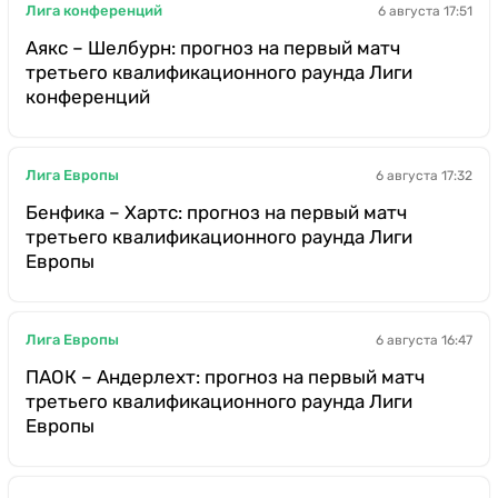
Лига конференций
6 августа 17:51
Аякс – Шелбурн: прогноз на первый матч
третьего квалификационного раунда Лиги
конференций
Лига Европы
6 августа 17:32
Бенфика – Хартс: прогноз на первый матч
третьего квалификационного раунда Лиги
Европы
Лига Европы
6 августа 16:47
ПАОК – Андерлехт: прогноз на первый матч
третьего квалификационного раунда Лиги
Европы