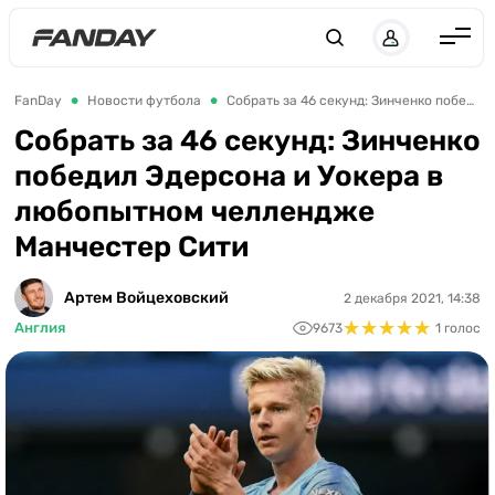
Англия
FanDay
Новости футбола
Собрать за 46 секунд: Зинченко победил Эдерсона и Уокера в любопытном челлендже Манчестер Сити
Испания
Собрать за 46 секунд: Зинченко
победил Эдерсона и Уокера в
Германия
любопытном челлендже
Италия
Манчестер Сити
Франция
Украина
Артем Войцеховский
2 декабря 2021, 14:38
★
★
★
★
★
★
★
★
★
★
Англия
9673
1 голос
ЛЧ
ЛЕ
ЧЕ-2028
Букмекеры