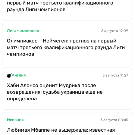
первый матч третьего квалификационного
раунда Лиги чемпионов
Лига чемпионов
3 августа 19:09
Олимпиакос – Неймеген: прогноз на первый
матч третьего квалификационного раунда Лиги
чемпионов
Англия
3 августа 11:27
Хаби Алонсо оценит Мудрика после
возвращения: судьба украинца еще не
определена
Испания
3 августа 08:45
Любимая Мбаппе не выдержала: известная