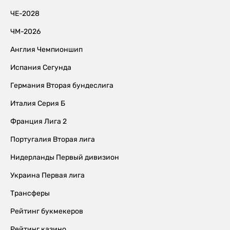
ЧЕ-2028
ЧМ-2026
Англия Чемпионшип
Испания Сегунда
Германия Вторая бундеслига
Италия Серия Б
Франция Лига 2
Португалия Вторая лига
Нидерланды Первый дивизион
Украина Первая лига
Трансферы
Рейтинг букмекеров
Рейтинг казино