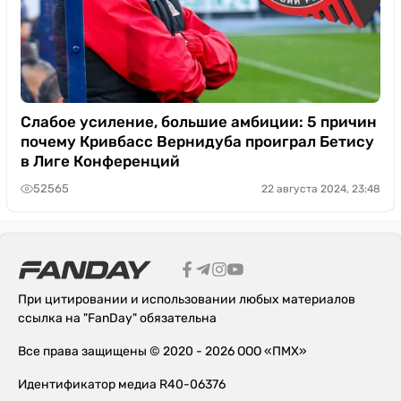
Слабое усиление, большие амбиции: 5 причин
почему Кривбасс Вернидуба проиграл Бетису
в Лиге Конференций
52565
22 августа 2024, 23:48
При цитировании и использовании любых материалов
ссылка на "FanDay" обязательна
Все права защищены © 2020 - 2026 ООО «ПМХ»
Идентификатор медиа R40-06376