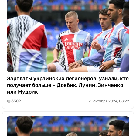
Зарплаты украинских легионеров: узнали, кто
получает больше – Довбик, Лунин, Зинченко
или Мудрик
8309
21 октября 2024, 08:22