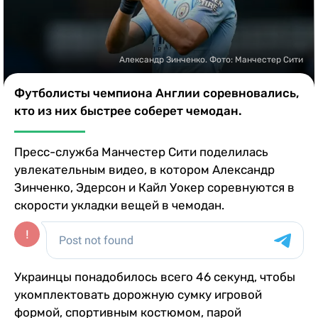
Казино
Александр Зинченко. Фото: Манчестер Сити
Футболисты чемпиона Англии соревновались,
кто из них быстрее соберет чемодан.
Пресс-служба Манчестер Сити поделилась
увлекательным видео, в котором Александр
Зинченко, Эдерсон и Кайл Уокер соревнуются в
скорости укладки вещей в чемодан.
Украинцы понадобилось всего 46 секунд, чтобы
укомплектовать дорожную сумку игровой
формой, спортивным костюмом, парой