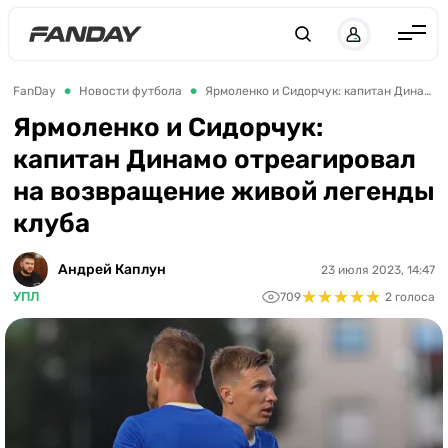
Англия
FanDay
Новости футбола
Ярмоленко и Сидорчук: капитан Динамо отреагировал на возвращение живой легенды клуба
Испания
Ярмоленко и Сидорчук:
капитан Динамо отреагировал
Германия
на возвращение живой легенды
Италия
клуба
Франция
Украина
Андрей Каплун
23 июля 2023, 14:47
★
★
★
★
★
★
★
★
★
★
УПЛ
709
2 голоса
ЛЧ
ЛЕ
ЧЕ-2028
Букмекеры