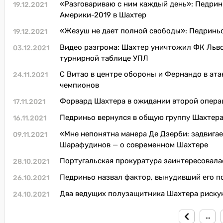
«Разговариваю с ним каждый день»: Педрин
19.12.2021
Америки-2019 в Шахтер
«Жезуш не дает полной свободы»: Педринь
19.12.2021
Видео разгрома: Шахтер уничтожил ФК Льво
03.12.2021
турнирной таблице УПЛ
С Витао в центре обороны и Фернандо в ата
24.11.2021
чемпионов
Форвард Шахтера в ожидании второй опера
17.11.2021
Педриньо вернулся в общую группу Шахтер
16.11.2021
«Мне непонятна манера Де Дзерби: задвигает
09.11.2021
Шарафудинов — о современном Шахтере
Португальская прокуратура заинтересовал
28.10.2021
Педриньо назвал фактор, вынудивший его п
26.10.2021
Два ведущих полузащитника Шахтера риску
24.10.2021
...