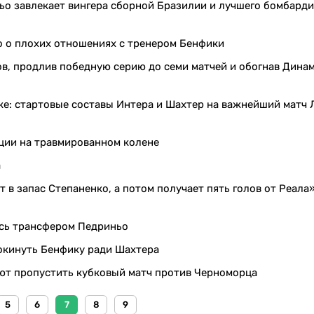
ьо завлекает вингера сборной Бразилии и лучшего бомбарди
о о плохих отношениях с тренером Бенфики
в, продлив победную серию до семи матчей и обогнав Динам
ке: стартовые составы Интера и Шахтер на важнейший матч 
ции на травмированном колене
а
 в запас Степаненко, а потом получает пять голов от Реала»
ась трансфером Педриньо
окинуть Бенфику ради Шахтера
ют пропустить кубковый матч против Черноморца
5
6
7
8
9