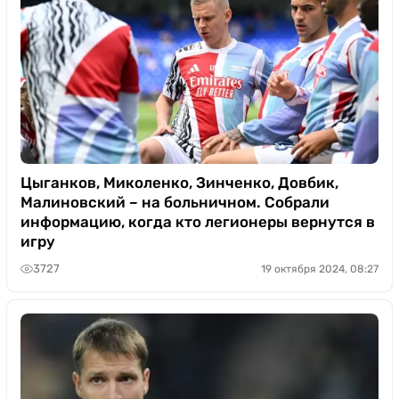
Цыганков, Миколенко, Зинченко, Довбик,
Малиновский – на больничном. Собрали
информацию, когда кто легионеры вернутся в
игру
3727
19 октября 2024, 08:27