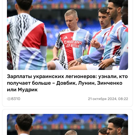
Зарплаты украинских легионеров: узнали, кто
получает больше – Довбик, Лунин, Зинченко
или Мудрик
8310
21 октября 2024, 08:22