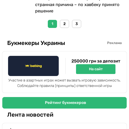
странная причина – по хавбеку принято
решение
1
2
3
Букмекеры Украины
Реклама
250000 грн за депозит
На сайт
Участие в азартных играх может вызвать игровую зависимость.
Соблюдайте правила (принципы) ответственной игры
Рейтинг букмекеров
Лента новостей