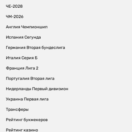
ЧЕ-2028
ЧМ-2026
Англия Чемпионшип
Испания Сегунда
Германия Вторая бундеслига
Италия Серия Б
Франция Лига 2
Португалия Вторая лига
Нидерланды Первый дивизион
Украина Первая лига
Трансферы
Рейтинг букмекеров
Рейтинг казино