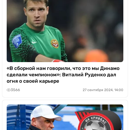
«В сборной нам говорили, что это мы Динамо
сделали чемпионом»: Виталий Руденко дал
огня о своей карьере
3566
27 сентября 2024, 14:00