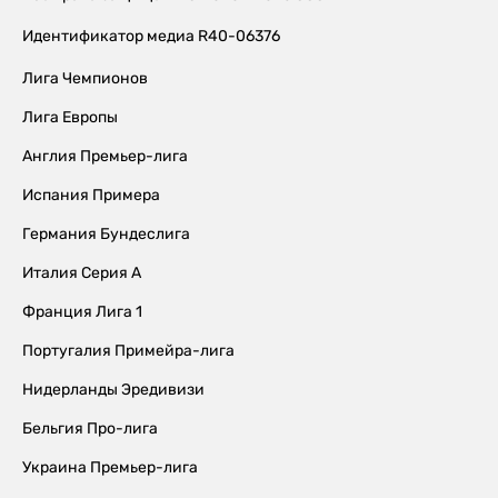
Идентификатор медиа R40-06376
Лига Чемпионов
Лига Европы
Англия Премьер-лига
Испания Примера
Германия Бундеслига
Италия Серия А
Франция Лига 1
Португалия Примейра-лига
Нидерланды Эредивизи
Бельгия Про-лига
Украина Премьер-лига