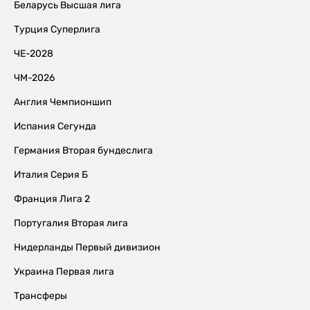
Беларусь Высшая лига
Турция Суперлига
ЧЕ-2028
ЧМ-2026
Англия Чемпионшип
Испания Сегунда
Германия Вторая бундеслига
Италия Серия Б
Франция Лига 2
Португалия Вторая лига
Нидерланды Первый дивизион
Украина Первая лига
Трансферы