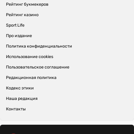
Рейтинг букмекеров
Рейтинг казино
Sport Life
Про издание
Политика конфиденциальности
Использование cookies
Пользовательское соглашение
Редакционная политика
Кодекс этики
Наша редакция
Контакты