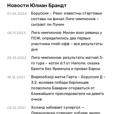
Казино
Новости Юлиан Брандт
Боруссия – Реал: известны стартовые
01.06.2024
составы на финал Лиги чемпионов –
сыграет ли Лунин
Лига чемпионов: Милан взял реванш у
08.11.2023
ПСЖ, определились два первых
участника плей-офф – все результаты
дня
Лига чемпионов: результаты матчей 3-
05.10.2022
го тура – каток 6:1 от Наполи, сказка
Брюгге без Яремчука и провал Барсы
Видеообзор матча Герта – Боруссия Д –
18.12.2021
3:2: волевая победа берлинцев
позволила Баварии оторваться от
ближайшего преследователя на девять
очков
Холанд забивает супергол —
04.12.2021
Левандовски отвечает дублем: видео