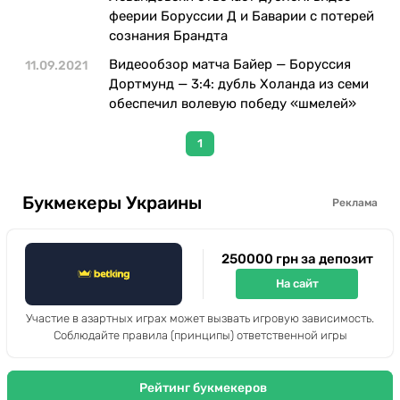
феерии Боруссии Д и Баварии с потерей
сознания Брандта
Видеообзор матча Байер — Боруссия
11.09.2021
Дортмунд — 3:4: дубль Холанда из семи
обеспечил волевую победу «шмелей»
1
Букмекеры Украины
Реклама
250000 грн за депозит
На сайт
Участие в азартных играх может вызвать игровую зависимость.
Соблюдайте правила (принципы) ответственной игры
Рейтинг букмекеров