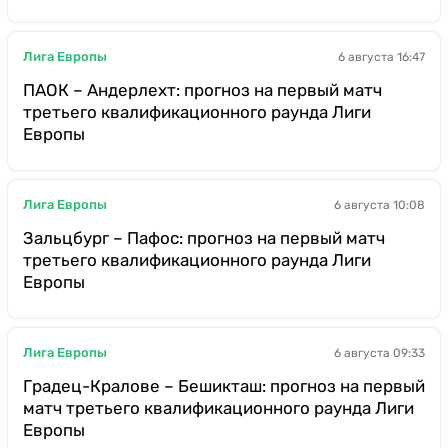
Лига Европы
6 августа 16:47
ПАОК – Андерлехт: прогноз на первый матч
третьего квалификационного раунда Лиги
Европы
Лига Европы
6 августа 10:08
Зальцбург – Пафос: прогноз на первый матч
третьего квалификационного раунда Лиги
Европы
Лига Европы
6 августа 09:33
Градец-Кралове – Бешикташ: прогноз на первый
матч третьего квалификационного раунда Лиги
Европы