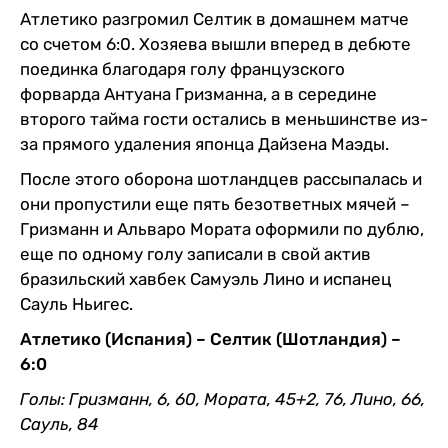
Атлетико разгромил Селтик в домашнем матче
со счетом 6:0. Хозяева вышли вперед в дебюте
поединка благодаря голу французского
форварда Антуана Гризманна, а в середине
второго тайма гости остались в меньшинстве из-
за прямого удаления японца Дайзена Маэды.
После этого оборона шотландцев рассыпалась и
они пропустили еще пять безответных мячей –
Гризманн и Альваро Мората оформили по дублю,
еще по одному голу записали в свой актив
бразильский хавбек Самуэль Лино и испанец
Сауль Ньигес.
Атлетико (Испания) – Селтик (Шотландия) –
6:0
Голы: Гризманн, 6, 60, Мората, 45+2, 76, Лино, 66,
Сауль, 84