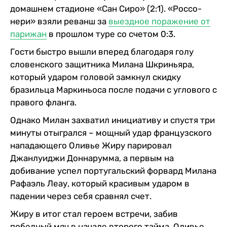
домашнем стадионе «Сан Сиро» (2:1). «Россо-
нери» взяли реванш за
выездное поражение от
парижан
в прошлом туре со счетом 0:3.
Гости быстро вышли вперед благодаря голу
словенского защитника Милана Шкриньяра,
который ударом головой замкнул скидку
бразильца Маркиньоса после подачи с углового с
правого фланга.
Однако Милан захватил инициативу и спустя три
минуты отыгрался – мощный удар французского
нападающего Оливье Жиру парировал
Джанлуиджи Доннарумма, а первым на
добивание успел португальский форвард Милана
Рафаэль Леау, который красивым ударом в
падении через себя сравнял счет.
Жиру в итог стал героем встречи, забив
победный мяч в начале второго тайма. Оливье