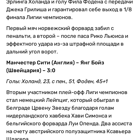
Эрлинга Холанда и голу Фила Фодена с передачи
Джека Грилиша и гарантировал себе выход в 1/8
финала Лигии чемпионов.
Первый мяч норвежский форвард забил с
пенальти, а второй – после паса Рико Льюиса и
эффектного удара из-за штрафной площади в
дальний угол ворот.
Манчестер Сити (Англия) – Янг Бойз
(Швейцария) – 3:0
Голы: Холанд, 23, с пен., 51, Фоден, 45+1
Вторым участником плей-офф Лиги чемпионов
стал немецкий Лейпциг, который обыграл в
Белграде Црвену Звезду благодаря голам
нидерландского хавбека Хави Симонса и
бельгийского форварда Луи Опенда. Два ассиста
на счету австрийского полузащитника Ксавьера
Шлагера.