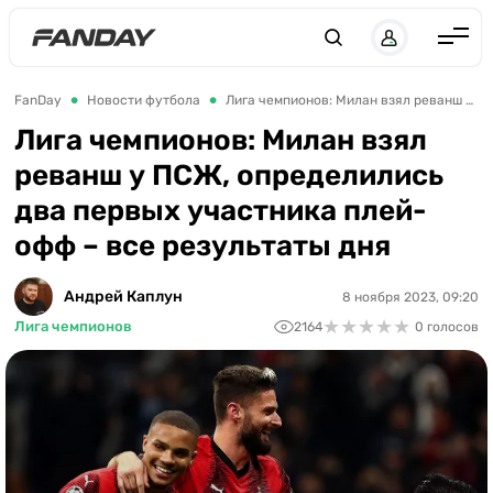
Англия
FanDay
Новости футбола
Лига чемпионов: Милан взял реванш у ПСЖ, определились два первых участника плей-офф – все результаты дня
Испания
Лига чемпионов: Милан взял
реванш у ПСЖ, определились
Германия
два первых участника плей-
Италия
офф – все результаты дня
Франция
Украина
Андрей Каплун
8 ноября 2023, 09:20
★
★
★
★
★
★
★
★
★
★
Лига чемпионов
2164
0 голосов
ЛЧ
ЛЕ
ЧЕ-2028
Букмекеры