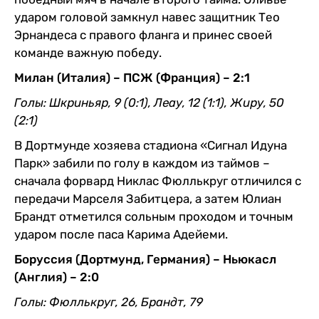
ударом головой замкнул навес защитник Тео
Эрнандеса с правого фланга и принес своей
команде важную победу.
Милан (Италия) – ПСЖ (Франция) – 2:1
Голы: Шкриньяр, 9 (0:1), Леау, 12 (1:1), Жиру, 50
(2:1)
В Дортмунде хозяева стадиона «Сигнал Идуна
Парк» забили по голу в каждом из таймов –
сначала форвард Никлас Фюллькруг отличился с
передачи Марселя Забитцера, а затем Юлиан
Брандт отметился сольным проходом и точным
ударом после паса Карима Адейеми.
Боруссия (Дортмунд, Германия) – Ньюкасл
(Англия) – 2:0
Голы: Фюллькруг, 26, Брандт, 79