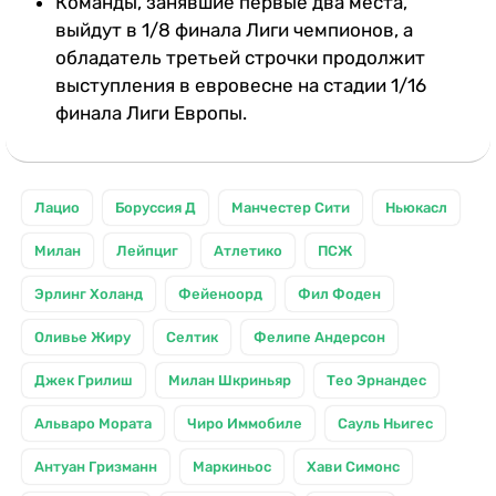
Команды, занявшие первые два места,
выйдут в 1/8 финала Лиги чемпионов, а
обладатель третьей строчки продолжит
выступления в евровесне на стадии 1/16
финала Лиги Европы.
Лацио
Боруссия Д
Манчестер Сити
Ньюкасл
Милан
Лейпциг
Атлетико
ПСЖ
Эрлинг Холанд
Фейеноорд
Фил Фоден
Оливье Жиру
Селтик
Фелипе Андерсон
Джек Грилиш
Милан Шкриньяр
Тео Эрнандес
Альваро Мората
Чиро Иммобиле
Сауль Ньигес
Антуан Гризманн
Маркиньос
Хави Симонс