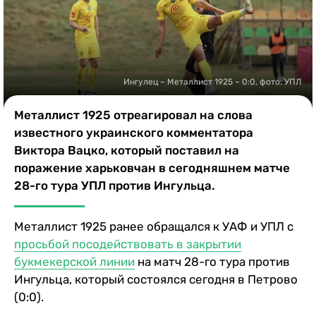
Казино
Ингулец – Металлист 1925 – 0:0, фото: УПЛ
Металлист 1925 отреагировал на слова
известного украинского комментатора
Виктора Вацко, который поставил на
поражение харьковчан в сегодняшнем матче
28-го тура УПЛ против Ингульца.
Металлист 1925 ранее обращался к УАФ и УПЛ с
просьбой посодействовать в закрытии
букмекерской линии
на матч 28-го тура против
Ингульца, который состоялся сегодня в Петрово
(0:0).