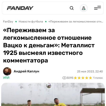
Англия
FanDay
Новости футбола
«Переживаем за легкомысленное отношение Вацко к деньгам»: Металлист 1925 высмеял известного комментатора
Испания
«Переживаем за
легкомысленное отношение
Германия
Вацко к деньгам»: Металлист
Италия
1925 высмеял известного
Франция
комментатора
Украина
Андрей Каплун
25 мая 2023, 22:40
ЛЧ
★
★
★
★
★
★
★
★
★
★
УПЛ
3095
1 голос
ЛЕ
ЧЕ-2028
Букмекеры