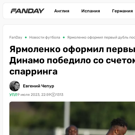
Англия
Испания
Германия
FanDay
Новости футбола
Ярмоленко оформил первый дубль пос
Ярмоленко оформил первый
Динамо победило со счетом
спарринга
Евгений Чепур
УПЛ
9 июля 2023, 22:59
1313