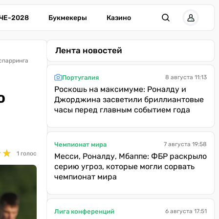
ЧЕ-2028
Букмекеры
Казино
Лента новостей
спарринга
Португалия
8 августа 11:13
Роскошь на максимуме: Роналду и
о
Джорджина засветили бриллиантовые
часы перед главным событием года
Чемпионат мира
7 августа 19:58
★
★
★
★
1 голос
Месси, Роналду, Мбаппе: ФБР раскрыло
серию угроз, которые могли сорвать
чемпионат мира
Лига конференций
6 августа 17:51