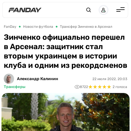
Англия
FanDay
Новости футбола
Трансфер Зинченко в Арсенал
Испания
Зинченко официально перешел
в Арсенал: защитник стал
Германия
вторым украинцем в истории
Италия
клуба и одним из рекордсменов
Франция
Украина
Александр Калинин
22 июля 2022, 20:03
★
★
★
★
★
★
★
★
★
★
Трансферы
8722
2 голоса
ЛЧ
ЛЕ
ЧЕ-2028
Букмекеры