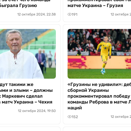
быграла Грузию
матче Украина – Грузия
191
12 октября 2024, 22:38
12 октября 
дут такими же
«Грузины не удивили»: де
ми и злыми – должны
сборной Украины
: Маркевич сделал
прокомментировал победу
 матч Украина – Чехия
команды Реброва в матче 
наций
12 октября 2024, 19:50
152
12 октября 