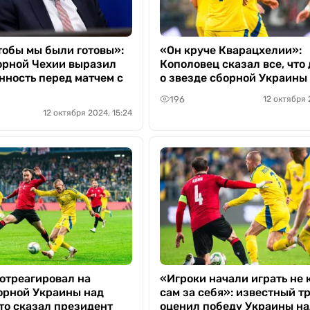
тобы мы были готовы»:
«Он круче Кварацхелии»:
орной Чехии выразил
Кополовец сказал все, что
нность перед матчем с
о звезде сборной Украины
196
12 октября 
12 октября 2024, 15:24
отреагировал на
«Игроки начали играть не
орной Украины над
сам за себя»: известный т
что сказал президент
оценил победу Украины н