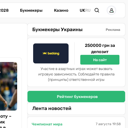
2028
Букмекеры
Казино
UK
RU
Букмекеры Украины
Реклама
250000 грн за
депозит
На сайт
Участие в азартных играх может вызвать
игровую зависимость. Соблюдайте правила
(принципы) ответственной игры
Рейтинг букмекеров
Лента новостей
оту –
рик
Чемпионат мира
7 августа 19:58
л в