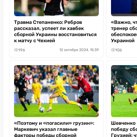
Травма Степаненко: Ребров
«Важно, ч
рассказал, успеет ли хавбек
тренер сб
сборной Украины восстановиться
обеспокое
к матчу с Чехией
Украиной
196
106
12 октября 2024, 15:39
«Поэтому и «погасили» грузин»:
Шевченко 
Маркевич указал главные
победу сб
факторы победы сборной
Грузией: 