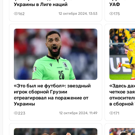
Украины в Лиге наций
УАФ
162
175
12 октября 2024, 13:53
«Это был не футбол»: звездный
«Здесь даж
игрок сборной Грузии
четкое за
отреагировал на поражение от
относител
Украины
в сборной
223
171
12 октября 2024, 11:49