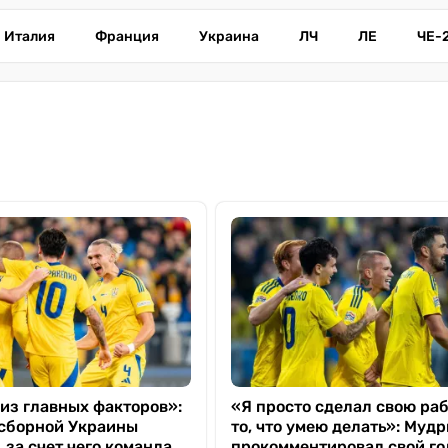
Италия
Франция
Украина
ЛЧ
ЛЕ
ЧЕ-
 из главных факторов»:
«Я просто сделал свою раб
сборной Украины
то, что умею делать»: Муд
 за счет чего команда
прокомментировал свой го