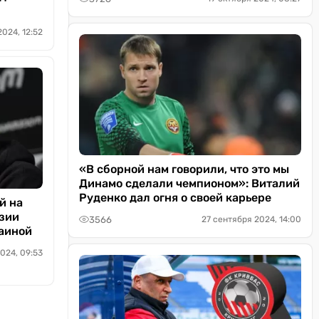
2024, 12:52
«В сборной нам говорили, что это мы
Динамо сделали чемпионом»: Виталий
Руденко дал огня о своей карьере
й на
узии
3566
27 сентября 2024, 14:00
раиной
024, 09:53