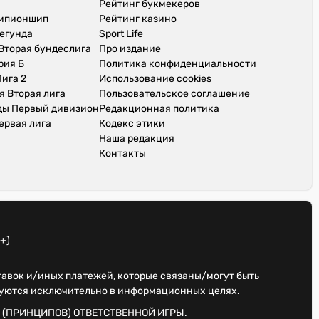
Рейтинг букмекеров
емпионшип
Рейтинг казино
егунда
Sport Life
Вторая бундеслига
Про издание
рия Б
Политика конфиденциальности
ига 2
Использование cookies
я Вторая лига
Пользовательское соглашение
ды Первый дивизион
Редакционная политика
ервая лига
Кодекс этики
Наша редакция
Контакты
+)
ставок и/иных платежей, которые связаны/могут быть
куются исключительно в информационных целях.
 (ПРИНЦИПОВ) ОТВЕТСТВЕННОЙ ИГРЫ.