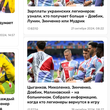
Зарплаты украинских легионеров:
узнали, кто получает больше – Довбик,
Лунин, Зинченко или Мудрик
 думает
8310
21 октября 2024, 08:22
2024, 14:57
Цыганков, Миколенко, Зинченко,
Довбик, Малиновский – на
больничном. Собрали информацию,
 каждый
когда кто легионеры вернутся в игру
ренер
ад
3726
19 октября 2024, 08:27