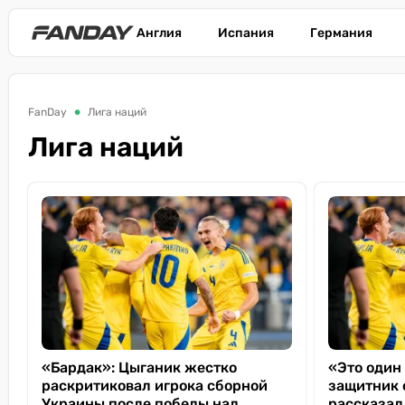
Англия
Испания
Германия
FanDay
Лига наций
Лига наций
«Бардак»: Цыганик жестко
«Это один
раскритиковал игрока сборной
защитник 
Украины после победы над
рассказал,