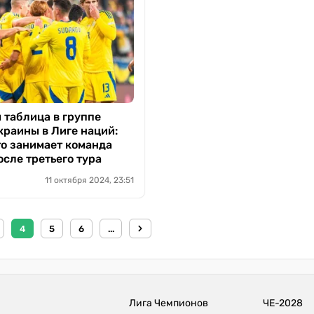
 таблица в группе
краины в Лиге наций:
то занимает команда
сле третьего тура
11 октября 2024, 23:51
4
5
6
...
Лига Чемпионов
ЧЕ-2028