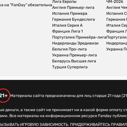
Лига Европы
ЧМ-2026
а на "FanDay" обязательна
Англия Премьер-лига
Англия Ч
Испания Примера
Испания С
Германия Бундеслига
Германия 
Италия Серия А
Италия Се
Франция Лига 1
Франция Л
Португалия Примейра-лига
Португали
Нидерланды Эредивизи
Нидерлан
Бельгия Про-лига
Украина П
Украина Премьер-лига
Беларусь Высшая лига
Турция Суперлига
21+
Материалы сайта предназначены для лиц старше 21 года (21
ые деньги, а также сайт не принимает ни в какой форме оплату 
рами. Все материалы на информационном ресурсе Fanday публи
ВЫЗЫВАТЬ ИГРОВУЮ ЗАВИСИМОСТЬ. ПРИДЕРЖИВАЙТЕСЬ ПРАВИЛ