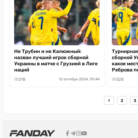
Не Трубин и не Калюжный:
Турнирная
назван лучший игрок сборной
сборной У
Украины в матче с Грузией в Лиге
какое мес
наций
Реброва по
218
328
12 октября 2024, 09:44
2
3