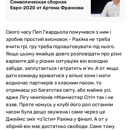
Символическая сборная
Евро-2020 от Артема Франкова
Свого часу Пеп Гвардьола помучився з ним і
зробив простий висновок - Рахіма не треба
вчити грі, гру треба підлаштовувати під нього.
Якщо цьому ямайцю довго розповідати про різні
варіанти дій у різних ситуаціях він всеодно
забуде, заплутається і втратить м’яч. А от якщо
дати команду вриватися у вільні зони і мати
водночас партнерів з класним пасом, то
отримаєш усі багатства світу, або майже усі,
адже Лігу чемпіонів «Манчестер Сіті» так і не
взяв. Проте чомусь у клубі його рол останнім
часом була дещо звужена і саме через це
Джеймс зміг «з’їсти» Рахіма у фіналі. А от у
збірній він має достатньо свободи. Саме тому