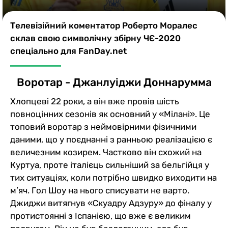
Казино
Телевізійний коментатор Роберто Моралес
склав свою символічну збірну ЧЄ-2020
спеціально для FanDay.net
Воротар - Джанлуіджи Доннарумма
Хлопцеві 22 роки, а він вже провів шість
повноцінних сезонів як основний у «Мілані». Це
топовий воротар з неймовірними фізичними
даними, що у поєднанні з ранньою реалізацією є
величезним козирем. Частково він схожий на
Куртуа, проте італієць сильніший за бельгійця у
тих ситуаціях, коли потрібно швидко виходити на
м’яч. Гол Шоу на нього списувати не варто.
Джиджи витягнув «Скуадру Адзуру» до фіналу у
протистоянні з Іспанією, що вже є великим