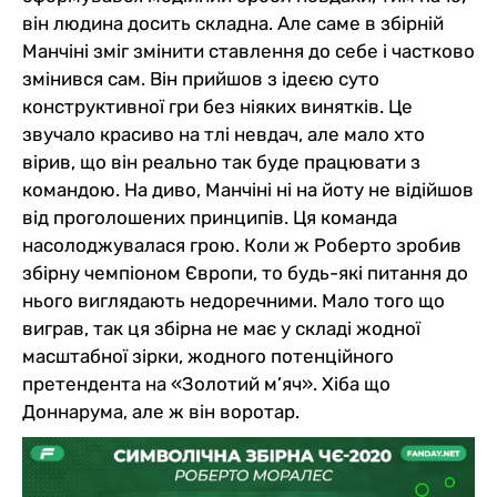
він людина досить складна. Але саме в збірній
Манчіні зміг змінити ставлення до себе і частково
змінився сам. Він прийшов з ідеєю суто
конструктивної гри без ніяких винятків. Це
звучало красиво на тлі невдач, але мало хто
вірив, що він реально так буде працювати з
командою. На диво, Манчіні ні на йоту не відійшов
від проголошених принципів. Ця команда
насолоджувалася грою. Коли ж Роберто зробив
збірну чемпіоном Європи, то будь-які питання до
нього виглядають недоречними. Мало того що
виграв, так ця збірна не має у складі жодної
масштабної зірки, жодного потенційного
претендента на «Золотий м’яч». Хіба що
Доннарума, але ж він воротар.