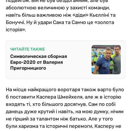
подвигом. Він не був бездоганним, але був
абсолютною величиною у захисті команди,
навіть більш важливою ніж «діди» Кьєлліні та
Бонуччі. Ну й удари Сака та Санчо це «золота
історія».
ЧИТАЙТЕ ТАКЖЕ
Символическая сборная
Евро-2020 от Валерия
Пригорницкого
На місце найкращого воротаря також варто було
б поставити Каспера Шмейхеля, але ж в історію
входять ті, хто більшого досягнув. Сам по собі
данець дуже крутий і навіть, на мою думку, нічим
не гірший за талантом ніж батько. Але у того
були харизма та історичні перемоги, Касперу не