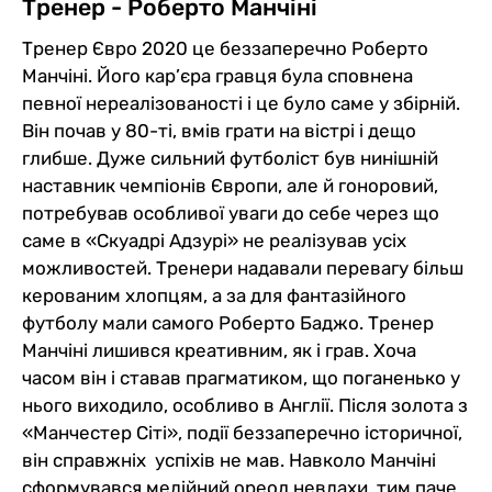
Тренер - Роберто Манчіні
Тренер Євро 2020 це беззаперечно Роберто
Манчіні. Його кар’єра гравця була сповнена
певної нереалізованості і це було саме у збірній.
Він почав у 80-ті, вмів грати на вістрі і дещо
глибше. Дуже сильний футболіст був нинішній
наставник чемпіонів Європи, але й гоноровий,
потребував особливої уваги до себе через що
саме в «Скуадрі Адзурі» не реалізував усіх
можливостей. Тренери надавали перевагу більш
керованим хлопцям, а за для фантазійного
футболу мали самого Роберто Баджо. Тренер
Манчіні лишився креативним, як і грав. Хоча
часом він і ставав прагматиком, що поганенько у
нього виходило, особливо в Англії. Після золота з
«Манчестер Сіті», події беззаперечно історичної,
він справжніх успіхів не мав. Навколо Манчіні
сформувався медійний ореол невдахи, тим паче,