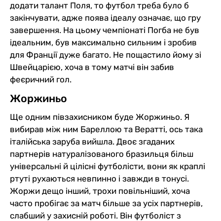
додати талант Поля, то футбол треба було б
закінчувати, адже поява ідеалу означає, що гру
завершення. На цьому чемпіонаті Погба не був
ідеальним, був максимально сильним і зробив
для Франції дуже багато. Не пощастило йому зі
Швейцарією, хоча в тому матчі він забив
феєричний гол.
Жоржиньо
Ще одним півзахисником буде Жоржиньо. Я
вибирав між ним Бареллою та Вератті, ось така
італійська заруба вийшла. Двоє згаданих
партнерів натуралізованого бразильця більш
універсальні й цілісні футболісти, вони як краплі
ртуті рухаються невпинно і завжди в тонусі.
Жоржи дещо інший, трохи повільніший, хоча
часто пробігає за матч більше за усіх партнерів,
слабший у захисній роботі. Він футболіст з