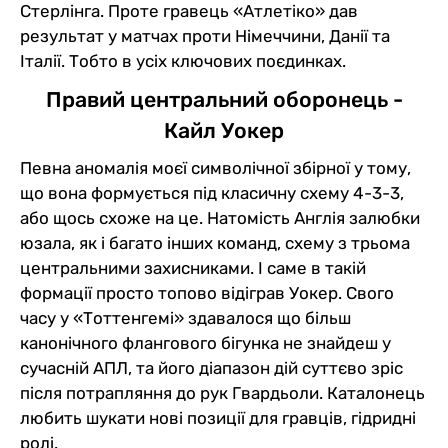
Стерлінга. Проте гравець «Атлетіко» дав
результат у матчах проти Німеччини, Данії та
Італії. Тобто в усіх ключових поєдинках.
Правий центральний оборонець -
Кайл Уокер
Певна аномалія моєї символічної збірної у тому,
що вона формується під класичну схему 4-3-3,
або щось схоже на це. Натомість Англія залюбки
юзала, як і багато інших команд, схему з трьома
центральними захисниками. І саме в такій
формації просто топово відіграв Уокер. Свого
часу у «Тоттенгемі» здавалося що більш
канонічного флангового бігунка не знайдеш у
сучасній АПЛ, та його діапазон дій суттєво зріс
після потрапляння до рук Гвардьоли. Каталонець
любить шукати нові позиції для гравців, гідридні
ролі.