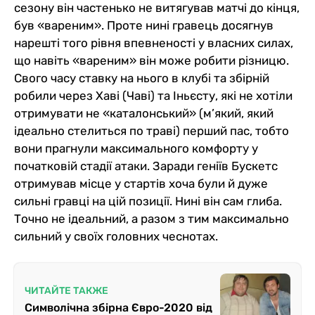
сезону він частенько не витягував матчі до кінця,
був «вареним». Проте нині гравець досягнув
нарешті того рівня впевненості у власних силах,
що навіть «вареним» він може робити різницю.
Свого часу ставку на нього в клубі та збірній
робили через Хаві (Чаві) та Іньєсту, які не хотіли
отримувати не «каталонський» (м’який, який
ідеально стелиться по траві) перший пас, тобто
вони прагнули максимального комфорту у
початковій стадії атаки. Заради геніїв Бускетс
отримував місце у стартів хоча були й дуже
сильні гравці на цій позиції. Нині він сам глиба.
Точно не ідеальний, а разом з тим максимально
сильний у своїх головних чеснотах.
ЧИТАЙТЕ ТАКЖЕ
Символічна збірна Євро-2020 від