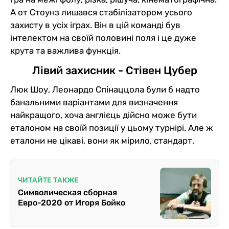
А от Стоунз лишався стабілізатором усього
захисту в усіх іграх. Він в цій команді був
інтелектом на своїй половині поля і це дуже
крута та важлива функція.
Лівий захисник - Стівен Цубер
Люк Шоу, Леонардо Спінаццола були б надто
банальними варіантами для визначення
найкращого, хоча англієць дійсно може бути
еталоном на своїй позиції у цьому турнірі. Але ж
еталони не цікаві, вони як мірило, стандарт.
ЧИТАЙТЕ ТАКЖЕ
Символическая сборная
Евро-2020 от Игоря Бойко