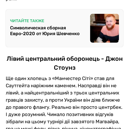
ЧИТАЙТЕ ТАКЖЕ
Символическая сборная
Евро-2020 от Юрия Шевченко
Лівий центральний оборонець - Джон
Стоунз
Ще один хлопець з «Манчестер Сіті» став для
Саутгейта наріжним каменем. Насправді він не
лівий, а найцентральніший з трьох центральних
гравців захисту, а проти України він діяв ближче
до правого флангу. Реально він просто центрбек.
І дуже розумний. Чимало позитивних відгуків
зібрали на цьому турнірі дії завзятого Магвайра,
гра на межі фолу, різка, рішуча, кінематографічна.