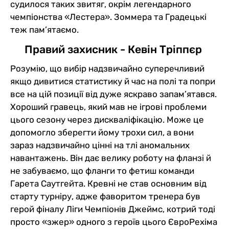
судилося таких звитяг, окрім легендарного
чемпіонства «Лестера». Зоммера та Градецькі
теж пам’ятаємо.
Правий захисник - Кевін Тріппєр
Розумію, що вибір надзвичайно суперечливий
якщо дивитися статистику й час на полі та попри
все на цій позиції від дуже яскраво запам’ятався.
Хороший гравець, який мав не ігрові проблеми
цього сезону через дискваліфікацію. Може це
допомогло зберегти йому трохи сил, а вони
зараз надзвичайно цінні на тлі аномальних
навантажень. Він дає велику роботу на фланзі й
не забуваємо, що фланги то фетиш команди
Гарета Саутгейта. Кревні не став основним від
старту турніру, адже фаворитом тренера був
герой фіналу Ліги Чемпіонів Джеймс, котрий тоді
просто «зжер» одного з героїв цього ЄвроРехіма