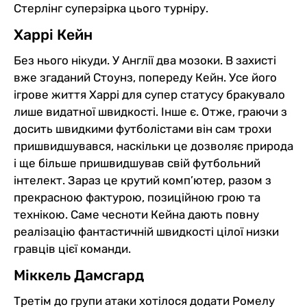
Стерлінг суперзірка цього турніру.
Харрі Кейн
Без нього нікуди. У Англії два мозоки. В захисті
вже згаданий Стоунз, попереду Кейн. Усе його
ігрове життя Харрі для супер статусу бракувало
лише видатної швидкості. Інше є. Отже, граючи з
досить швидкими футболістами він сам трохи
пришвидшувався, наскільки це дозволяє природа
і ще більше пришвидшував свій футбольний
інтелект. Зараз це крутий комп’ютер, разом з
прекрасною фактурою, позиційною грою та
технікою. Саме чесноти Кейна дають повну
реалізацію фантастичній швидкості цілої низки
гравців цієї команди.
Міккель Дамсгард
Третім до групи атаки хотілося додати Ромелу