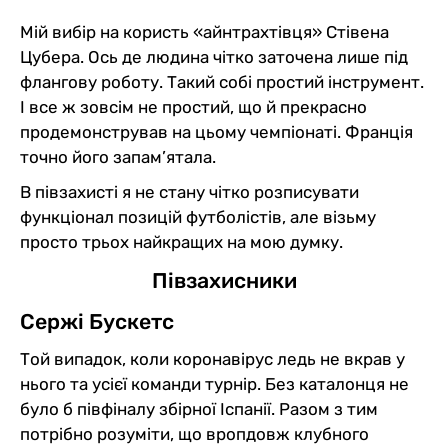
Мій вибір на користь «айнтрахтівця» Стівена
Цубера. Ось де людина чітко заточена лише під
флангову роботу. Такий собі простий інструмент.
І все ж зовсім не простий, що й прекрасно
продемонстрував на цьому чемпіонаті. Франція
точно його запам’ятала.
В півзахисті я не стану чітко розписувати
функціонал позицій футболістів, але візьму
просто трьох найкращих на мою думку.
Півзахисники
Сержі Бускетс
Той випадок, коли коронавірус ледь не вкрав у
нього та усієї команди турнір. Без каталонця не
було б півфіналу збірної Іспанії. Разом з тим
потрібно розуміти, що вропдовж клубного