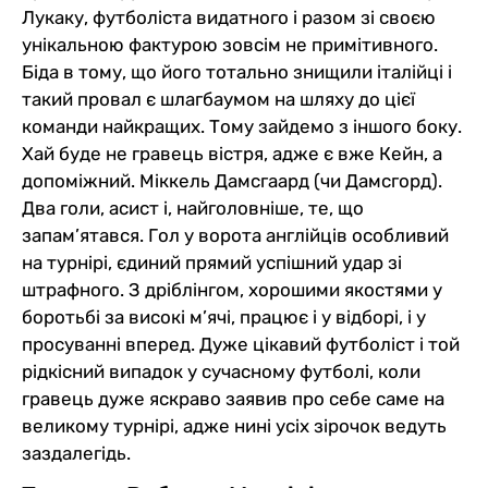
Лукаку, футболіста видатного і разом зі своєю
унікальною фактурою зовсім не примітивного.
Біда в тому, що його тотально знищили італійці і
такий провал є шлагбаумом на шляху до цієї
команди найкращих. Тому зайдемо з іншого боку.
Хай буде не гравець вістря, адже є вже Кейн, а
допоміжний. Міккель Дамсгаард (чи Дамсгорд).
Два голи, асист і, найголовніше, те, що
запам’ятався. Гол у ворота англійців особливий
на турнірі, єдиний прямий успішний удар зі
штрафного. З дріблінгом, хорошими якостями у
боротьбі за високі м’ячі, працює і у відборі, і у
просуванні вперед. Дуже цікавий футболіст і той
рідкісний випадок у сучасному футболі, коли
гравець дуже яскраво заявив про себе саме на
великому турнірі, адже нині усіх зірочок ведуть
заздалегідь.