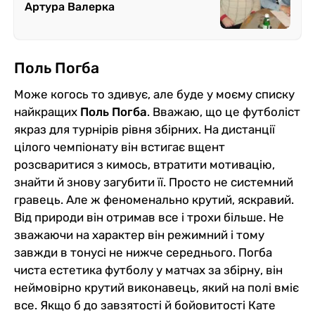
Артура Валерка
Поль Погба
Може когось то здивує, але буде у моєму списку
найкращих
Поль Погба
. Вважаю, що це футболіст
якраз для турнірів рівня збірних. На дистанції
цілого чемпіонату він встигає вщент
розсваритися з кимось, втратити мотивацію,
знайти й знову загубити її. Просто не системний
гравець. Але ж феноменально крутий, яскравий.
Від природи він отримав все і трохи більше. Не
зважаючи на характер він режимний і тому
завжди в тонусі не нижче середнього. Погба
чиста естетика футболу у матчах за збірну, він
неймовірно крутий виконавець, який на полі вміє
все. Якщо б до завзятості й бойовитості Кате