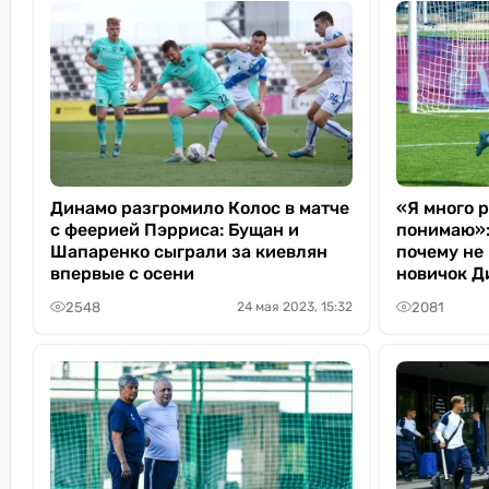
Динамо разгромило Колос в матче
«Я много 
с феерией Пэрриса: Бущан и
понимаю»:
Шапаренко сыграли за киевлян
почему не
впервые с осени
новичок Д
2548
2081
24 мая 2023, 15:32