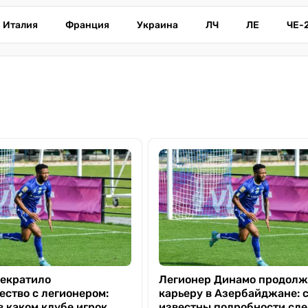
Италия
Франция
Украина
ЛЧ
ЛЕ
ЧЕ-
екратило
Легионер Динамо продолж
ество с легионером:
карьеру в Азербайджане: 
в каком клубе игрок
известны подробности сд