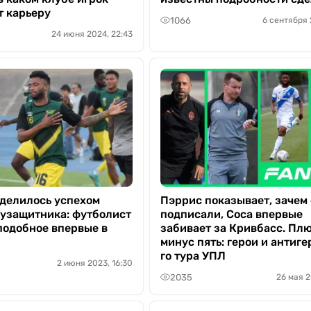
 карьеру
1066
6 сентября 
24 июня 2024, 22:43
делилось успехом
Пэррис показывает, зачем 
лузащитника: футболист
подписали, Соса впервые
подобное впервые в
забивает за Кривбасс. Плю
минус пять: герои и антиге
го тура УПЛ
2 июня 2023, 16:30
2035
26 мая 2