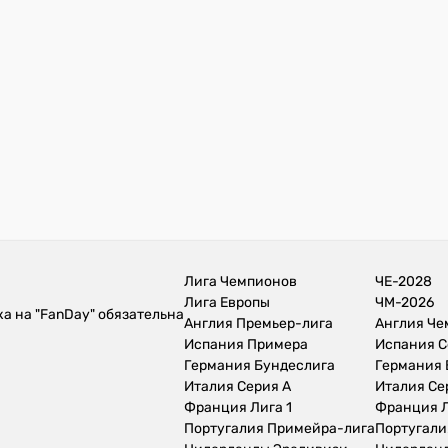
Лига Чемпионов
ЧЕ-2028
Лига Европы
ЧМ-2026
а на "FanDay" обязательна
Англия Премьер-лига
Англия Ч
Испания Примера
Испания С
Германия Бундеслига
Германия 
Италия Серия А
Италия Се
Франция Лига 1
Франция Л
Португалия Примейра-лига
Португали