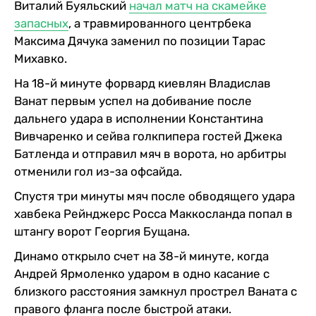
Виталий Буяльский
начал матч на скамейке
запасных
, а травмированного центрбека
Максима Дячука заменил по позиции Тарас
Михавко.
На 18-й минуте форвард киевлян Владислав
Ванат первым успел на добивание после
дальнего удара в исполнении Константина
Вивчаренко и сейва голкпипера гостей Джека
Батленда и отправил мяч в ворота, но арбитры
отменили гол из-за офсайда.
Спустя три минуты мяч после обводящего удара
хавбека Рейнджерс Росса Маккосланда попал в
штангу ворот Георгия Бущана.
Динамо открыло счет на 38-й минуте, когда
Андрей Ярмоленко ударом в одно касание с
близкого расстояния замкнул прострел Ваната с
правого фланга после быстрой атаки.