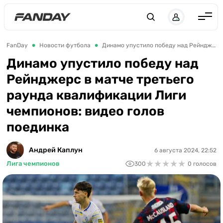
Англия
FanDay
Новости футбола
Динамо упустило победу над Рейнджерс в матче третьего раунда квалификации Лиги чемпионов: видео голов поединка
Испания
Динамо упустило победу над
Рейнджерс в матче третьего
Германия
раунда квалификации Лиги
Италия
чемпионов: видео голов
Франция
поединка
Украина
Андрей Каплун
6 августа 2024, 22:52
ЛЧ
★
★
★
★
★
★
★
★
★
★
Лига чемпионов
300
0 голосов
ЛЕ
ЧЕ-2028
Букмекеры