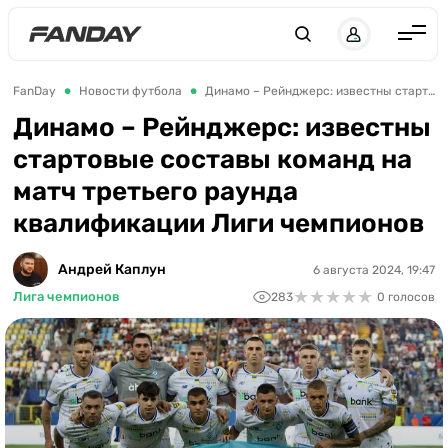
Англия
FanDay
Новости футбола
Динамо – Рейнджерс: известны стартовые составы команд на матч третьего раунда квалификации Лиги чемпионов
Испания
Динамо – Рейнджерс: известны
стартовые составы команд на
Германия
матч третьего раунда
Италия
квалификации Лиги чемпионов
Франция
Украина
Андрей Каплун
6 августа 2024, 19:47
★
★
★
★
★
★
★
★
★
★
Лига чемпионов
283
0 голосов
ЛЧ
ЛЕ
ЧЕ-2028
Букмекеры