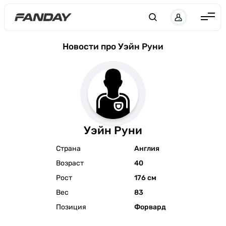
Англия
Новости про Уэйн Руни
Испания
Германия
Италия
Франция
Уэйн Руни
Украина
Страна
Англия
ЛЧ
Возраст
40
ЛЕ
Рост
176 см
ЧЕ-2028
Вес
83
Позиция
Форвард
Букмекеры