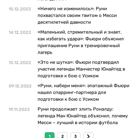
«Ничего не изменилось»: Руни
15.12.2022
похвастался своим твитом о Месси
десятилетней давности
«Маленький, стремительный и знает,
14.12.2022
как избегать удара»: Фьюри объяснил
приглашение Руни в тренировочный
лагерь
«Это не шутка»: Фьюри подтвердил
13.12.2022
участие легенды Манчестер Юнайтед в
подготовке к бою с Усиком
«Руни, набери меня»: эпатажный Фьюри
09.12.2022
нашел спарринг-партнера для
подготовки к бою с Усиком
Руни продолжает злить Роналду:
19.11.2022
легенда Ман Юнайтед объяснил, почему
Месси – лучший в истории футбола
1
2
3