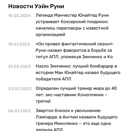
Казино
Новости Уэйн Руни
Легенда Манчестер Юнайтед Руни
15.02.2024
устраивает боксерский поединок:
начались переговоры с известной
организацией
«Он провел фантастический сезон»:
19.07.2023
Руни назвал фаворитов в борьбе за
титул АПЛ, упомянув Зинченко и Ко
Назло Зинченко: лучший бомбардир в
31.03.2023
истории Ман Юнайтед назвал будущего
победителя АПЛ
Определен лучший тренер мира до 40
23.03.2023
лет: экс-наставник Коноплянки –
третий
Эвертон близок к увольнению
04.01.2023
Лэмпарда: в Англии назвали будущего
тренера Миколенко – это еще одна
легенда АПЛ